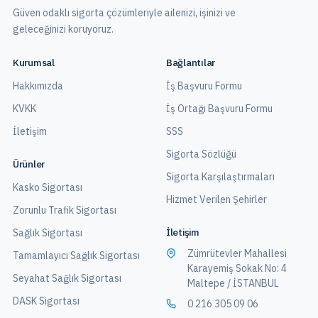
Güven odaklı sigorta çözümleriyle ailenizi, işinizi ve
geleceğinizi koruyoruz.
Kurumsal
Bağlantılar
Hakkımızda
İş Başvuru Formu
KVKK
İş Ortağı Başvuru Formu
İletişim
SSS
Sigorta Sözlüğü
Ürünler
Sigorta Karşılaştırmaları
Kasko Sigortası
Hizmet Verilen Şehirler
Zorunlu Trafik Sigortası
İletişim
Sağlık Sigortası
Zümrütevler Mahallesi
Tamamlayıcı Sağlık Sigortası
Karayemiş Sokak No: 4
Seyahat Sağlık Sigortası
Maltepe / İSTANBUL
DASK Sigortası
0 216 305 09 06