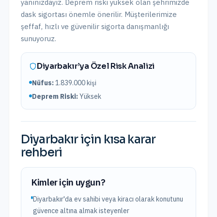
yanınızdayız.
Deprem riski yüksek olan şehrimizde
dask sigortası önemle önerilir.
Müşterilerimize
şeffaf, hızlı ve güvenilir sigorta danışmanlığı
sunuyoruz.
Diyarbakır
’ya Özel Risk Analizi
Nüfus:
1.839.000
kişi
Deprem Riski:
Yüksek
Diyarbakır
için kısa karar
rehberi
Kimler için uygun?
Diyarbakır'da ev sahibi veya kiracı olarak konutunu
güvence altına almak isteyenler