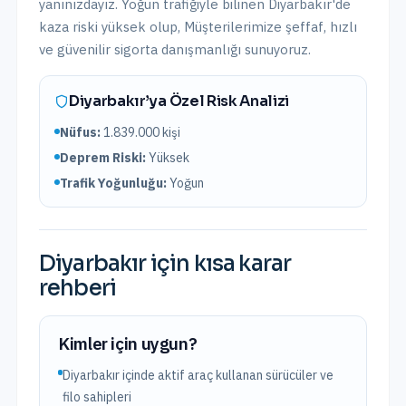
yanınızdayız.
Yoğun trafiğiyle bilinen Diyarbakır'de
kaza riski yüksek olup,
Müşterilerimize şeffaf, hızlı
ve güvenilir sigorta danışmanlığı sunuyoruz.
Diyarbakır
’ya Özel Risk Analizi
Nüfus:
1.839.000
kişi
Deprem Riski:
Yüksek
Trafik Yoğunluğu:
Yoğun
Diyarbakır
için kısa karar
rehberi
Kimler için uygun?
Diyarbakır içinde aktif araç kullanan sürücüler ve
filo sahipleri