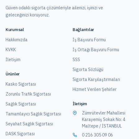
Güven odaklı sigorta çözümleriyle ailenizi, işinizi ve
geleceğinizi koruyoruz.
Kurumsal
Bağlantılar
Hakkımızda
İş Başvuru Formu
KVKK
İş Ortağı Başvuru Formu
İletişim
SSS
Sigorta Sözlüğü
Ürünler
Sigorta Karşılaştırmaları
Kasko Sigortası
Hizmet Verilen Şehirler
Zorunlu Trafik Sigortası
İletişim
Sağlık Sigortası
Zümrütevler Mahallesi
Tamamlayıcı Sağlık Sigortası
Karayemiş Sokak No: 4
Seyahat Sağlık Sigortası
Maltepe / İSTANBUL
DASK Sigortası
0 216 305 09 06