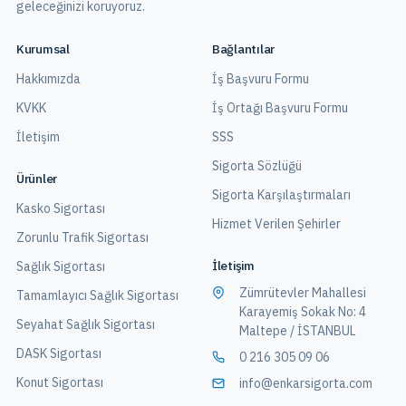
geleceğinizi koruyoruz.
Kurumsal
Bağlantılar
Hakkımızda
İş Başvuru Formu
KVKK
İş Ortağı Başvuru Formu
İletişim
SSS
Sigorta Sözlüğü
Ürünler
Sigorta Karşılaştırmaları
Kasko Sigortası
Hizmet Verilen Şehirler
Zorunlu Trafik Sigortası
İletişim
Sağlık Sigortası
Zümrütevler Mahallesi
Tamamlayıcı Sağlık Sigortası
Karayemiş Sokak No: 4
Seyahat Sağlık Sigortası
Maltepe / İSTANBUL
DASK Sigortası
0 216 305 09 06
Konut Sigortası
info@enkarsigorta.com