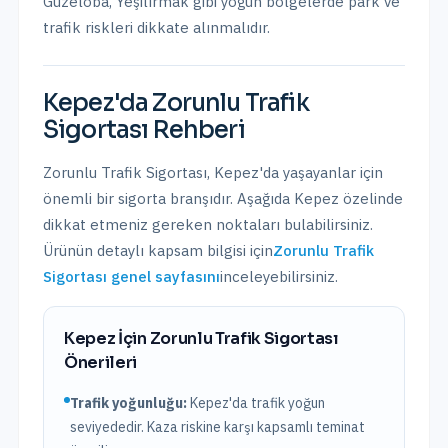
Güzeloba, Yeşilırmak
gibi yoğun bölgelerde park ve
trafik riskleri dikkate alınmalıdır.
Kepez
'da
Zorunlu Trafik
Sigortası
Rehberi
Zorunlu Trafik Sigortası
,
Kepez
'da yaşayanlar için
önemli bir sigorta branşıdır. Aşağıda
Kepez
özelinde
dikkat etmeniz gereken noktaları bulabilirsiniz.
Ürünün detaylı kapsam bilgisi için
Zorunlu Trafik
Sigortası
genel sayfasını
inceleyebilirsiniz.
Kepez
İçin
Zorunlu Trafik Sigortası
Önerileri
Trafik yoğunluğu:
Kepez
'da trafik
yoğun
seviyededir. Kaza riskine karşı kapsamlı teminat