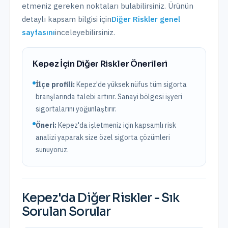
etmeniz gereken noktaları bulabilirsiniz. Ürünün
detaylı kapsam bilgisi için
Diğer Riskler
genel
sayfasını
inceleyebilirsiniz.
Kepez
İçin
Diğer Riskler
Önerileri
İlçe profili:
Kepez'de yüksek nüfus tüm sigorta
branşlarında talebi artırır. Sanayi bölgesi işyeri
sigortalarını yoğunlaştırır.
Öneri:
Kepez
'da işletmeniz için kapsamlı risk
analizi yaparak size özel sigorta çözümleri
sunuyoruz.
Kepez
'da
Diğer Riskler
- Sık
Sorulan Sorular