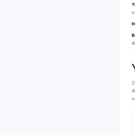
T
o
H
B
d
Z
d
s