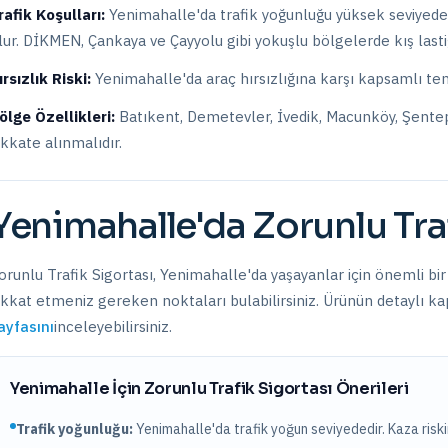
rafik Koşulları:
Yenimahalle
'da trafik yoğunluğu
yüksek
seviyede
lur. DİKMEN, Çankaya ve Çayyolu gibi yokuşlu bölgelerde kış lastiğ
ırsızlık Riski:
Yenimahalle
'da araç hırsızlığına karşı kapsamlı tem
ölge Özellikleri:
Batıkent, Demetevler, İvedik, Macunköy, Şente
ikkate alınmalıdır.
Yenimahalle
'da
Zorunlu Tra
orunlu Trafik Sigortası
,
Yenimahalle
'da yaşayanlar için önemli bir
ikkat etmeniz gereken noktaları bulabilirsiniz. Ürünün detaylı kap
ayfasını
inceleyebilirsiniz.
Yenimahalle
İçin
Zorunlu Trafik Sigortası
Önerileri
Trafik yoğunluğu:
Yenimahalle
'da trafik
yoğun
seviyededir. Kaza riski