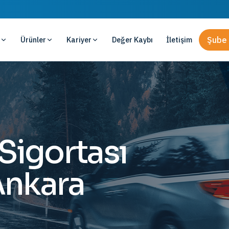
Ürünler
Kariyer
Değer Kaybı
İletişim
Şube 
 Sigortası
Ankara