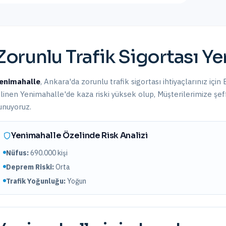
Zorunlu Trafik Sigortası
Ye
enimahalle
,
Ankara
'da
zorunlu trafik sigortası
ihtiyaçlarınız için
ilinen Yenimahalle'de kaza riski yüksek olup,
Müşterilerimize şeff
unuyoruz.
Yenimahalle
Özelinde Risk Analizi
Nüfus:
690.000
kişi
Deprem Riski:
Orta
Trafik Yoğunluğu:
Yoğun