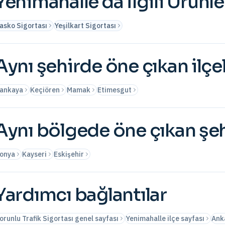
Yenimahalle
'da İlgili Ürünle
asko Sigortası
Yeşilkart Sigortası
Aynı şehirde öne çıkan ilçe
ankaya
Keçiören
Mamak
Etimesgut
Aynı bölgede öne çıkan şeh
onya
Kayseri
Eskişehir
Yardımcı bağlantılar
orunlu Trafik Sigortası genel sayfası
Yenimahalle ilçe sayfası
Anka