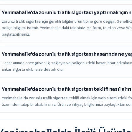
Yenimahalle'da zorunlu trafik sigortası yaptırmak için n
zorunlu trafik sigortası için gerekli bilgiler ürün tipine göre değişir. Genelli
poliçe bilgileri istenir. Yenimahalle'daki talebiniz için form, telefon veya 
başlatabilirsiniz.
Yenimahalle'da zorunlu trafik sigortası hasarında ne y
Hasar anında önce güvenliği sağlayın ve poliçenizdeki hasar ihbar adımları
Enkar Sigorta ekibi size destek olur.
Yenimahalle'da zorunlu trafik sigortası teklifi nasıl alır
Yenimahalle'da zorunlu trafik sigortası teklifi almak için web sitemizdeki 
üzerinden talep bırakabilirsiniz. Ürün ve ihtiyaç bilgilerinizi paylaştıktan s