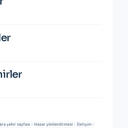
r
ler
irler
ra şehir sayfası
Hasar yönlendirmesi
İletişim