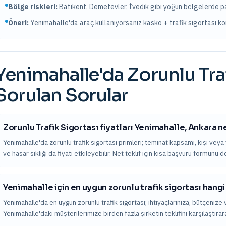
Bölge riskleri:
Batıkent, Demetevler, İvedik
gibi yoğun bölgelerde par
Öneri:
Yenimahalle
'da araç kullanıyorsanız kasko + trafik sigortası
Yenimahalle
'da
Zorunlu Tra
Sorulan Sorular
Zorunlu Trafik Sigortası fiyatları Yenimahalle, Ankara n
Yenimahalle'da zorunlu trafik sigortası primleri; teminat kapsamı, kişi veya va
ve hasar sıklığı da fiyatı etkileyebilir. Net teklif için kısa başvuru formunu d
Yenimahalle için en uygun zorunlu trafik sigortası hangi
Yenimahalle'da en uygun zorunlu trafik sigortası; ihtiyaçlarınıza, bütçenize v
Yenimahalle'daki müşterilerimize birden fazla şirketin teklifini karşılaştır