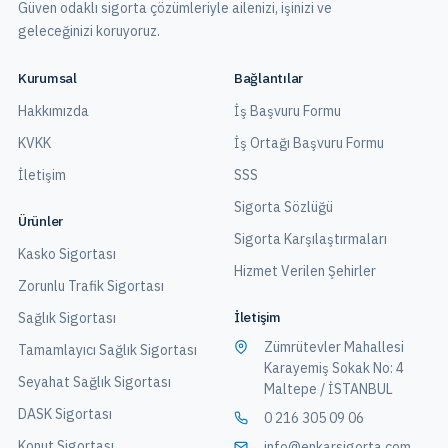
Güven odaklı sigorta çözümleriyle ailenizi, işinizi ve
geleceğinizi koruyoruz.
Kurumsal
Bağlantılar
Hakkımızda
İş Başvuru Formu
KVKK
İş Ortağı Başvuru Formu
İletişim
SSS
Sigorta Sözlüğü
Ürünler
Sigorta Karşılaştırmaları
Kasko Sigortası
Hizmet Verilen Şehirler
Zorunlu Trafik Sigortası
İletişim
Sağlık Sigortası
Zümrütevler Mahallesi
Tamamlayıcı Sağlık Sigortası
Karayemiş Sokak No: 4
Seyahat Sağlık Sigortası
Maltepe / İSTANBUL
DASK Sigortası
0 216 305 09 06
Konut Sigortası
info@enkarsigorta.com