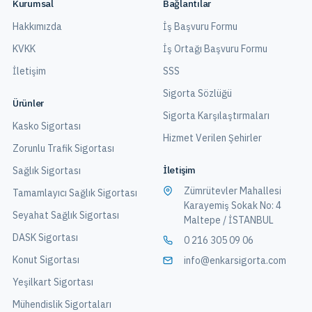
Kurumsal
Bağlantılar
Hakkımızda
İş Başvuru Formu
KVKK
İş Ortağı Başvuru Formu
İletişim
SSS
Sigorta Sözlüğü
Ürünler
Sigorta Karşılaştırmaları
Kasko Sigortası
Hizmet Verilen Şehirler
Zorunlu Trafik Sigortası
İletişim
Sağlık Sigortası
Zümrütevler Mahallesi
Tamamlayıcı Sağlık Sigortası
Karayemiş Sokak No: 4
Seyahat Sağlık Sigortası
Maltepe / İSTANBUL
DASK Sigortası
0 216 305 09 06
Konut Sigortası
info@enkarsigorta.com
Yeşilkart Sigortası
Mühendislik Sigortaları