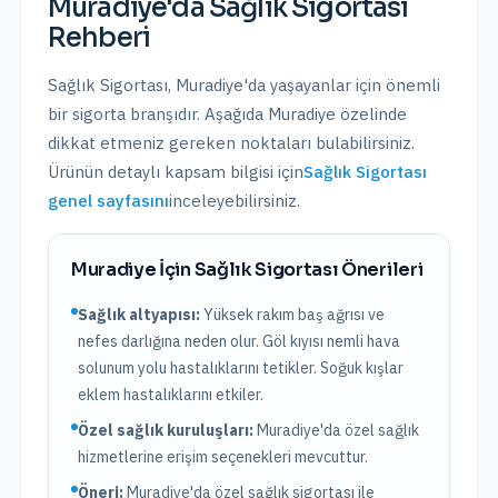
Muradiye
'da
Sağlık Sigortası
Rehberi
Sağlık Sigortası
,
Muradiye
'da yaşayanlar için önemli
bir sigorta branşıdır. Aşağıda
Muradiye
özelinde
dikkat etmeniz gereken noktaları bulabilirsiniz.
Ürünün detaylı kapsam bilgisi için
Sağlık Sigortası
genel sayfasını
inceleyebilirsiniz.
Muradiye
İçin
Sağlık Sigortası
Önerileri
Sağlık altyapısı:
Yüksek rakım baş ağrısı ve
nefes darlığına neden olur. Göl kıyısı nemli hava
solunum yolu hastalıklarını tetikler. Soğuk kışlar
eklem hastalıklarını etkiler.
Özel sağlık kuruluşları:
Muradiye
'da
özel sağlık
hizmetlerine erişim seçenekleri mevcuttur.
Öneri:
Muradiye
'da özel sağlık sigortası ile