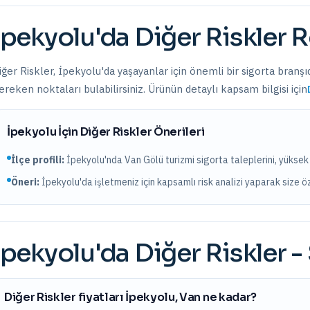
İpekyolu
'da
Diğer Riskler
R
iğer Riskler
,
İpekyolu
'da yaşayanlar için önemli bir sigorta branşı
ereken noktaları bulabilirsiniz. Ürünün detaylı kapsam bilgisi için
İpekyolu
İçin
Diğer Riskler
Önerileri
İlçe profili:
İpekyolu'nda Van Gölü turizmi sigorta taleplerini, yüksek r
Öneri:
İpekyolu
'da işletmeniz için kapsamlı risk analizi yaparak size 
İpekyolu
'da
Diğer Riskler
- 
Diğer Riskler fiyatları İpekyolu, Van ne kadar?