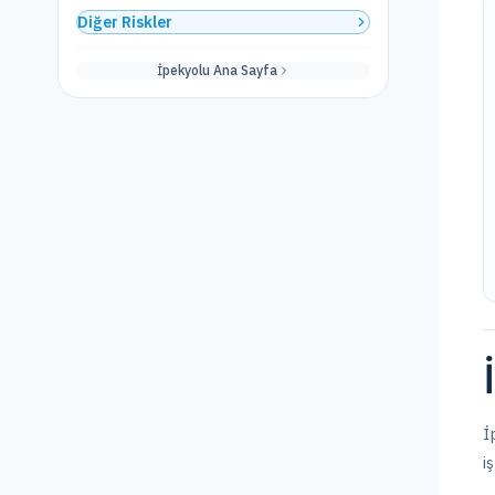
Diğer Riskler
İpekyolu
Ana Sayfa
İ
i