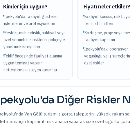
Kimler için uygun?
Fiyatı neler etkiler
İpekyolu'da faaliyet gösteren
Faaliyet konusu, risk büy
işletmeler ve profesyoneller
teminat limitleri
Mesleki, mühendislik, nakliyat veya
Sözleşme, proje veya mes
özel sorumluluk risklerini poliçeyle
faaliyet kapsamı
yönetmek isteyenler
İpekyolu'daki operasyon
Teklif öncesinde faaliyet alanına
yoğunluğu ve iş süreçlerin
uygun teminat yapısını
özel riskler
netleştirmek isteyen kurumlar
İpekyolu
'da
Diğer Riskler
N
pekyolu'nda Van Gölü turizmi sigorta taleplerini, yüksek rakım sağl
şletmeniz için kapsamlı risk analizi yaparak size özel sigorta çöz