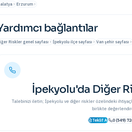
alatya
Erzurum
Yardımcı bağlantılar
iğer Riskler genel sayfası
İpekyolu ilçe sayfası
Van şehir sayfası
İpekyolu
'da
Diğer Ri
Talebinizi iletin;
İpekyolu
ve
diğer riskler
özelindeki ihtiyaç
birlikte değerlendir
Teklif Al
0 (549) 72