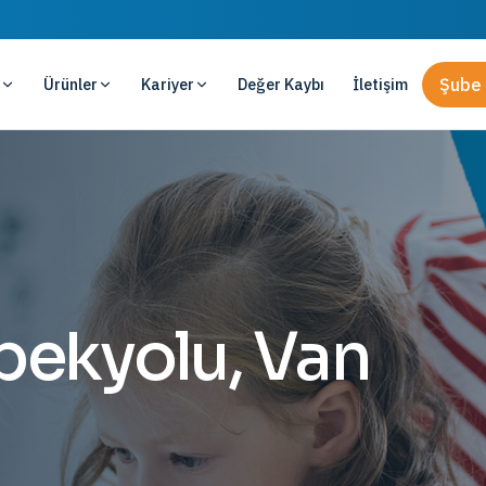
Ürünler
Kariyer
Değer Kaybı
İletişim
Şube 
İpekyolu, Van