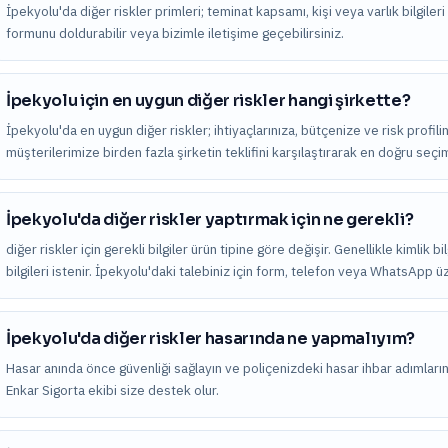
İpekyolu'da diğer riskler primleri; teminat kapsamı, kişi veya varlık bilgileri 
formunu doldurabilir veya bizimle iletişime geçebilirsiniz.
İpekyolu için en uygun diğer riskler hangi şirkette?
İpekyolu'da en uygun diğer riskler; ihtiyaçlarınıza, bütçenize ve risk profil
müşterilerimize birden fazla şirketin teklifini karşılaştırarak en doğru seç
İpekyolu'da diğer riskler yaptırmak için ne gerekli?
diğer riskler için gerekli bilgiler ürün tipine göre değişir. Genellikle kimlik 
bilgileri istenir. İpekyolu'daki talebiniz için form, telefon veya WhatsApp üz
İpekyolu'da diğer riskler hasarında ne yapmalıyım?
Hasar anında önce güvenliği sağlayın ve poliçenizdeki hasar ihbar adımları
Enkar Sigorta ekibi size destek olur.