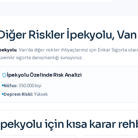
Diğer Riskler
İpekyolu
,
Van
pekyolu
,
Van
'da
diğer riskler
ihtiyaçlarınız için Enkar Sigorta olar
üvenilir sigorta danışmanlığı sunuyoruz.
İpekyolu
Özelinde Risk Analizi
Nüfus:
350.000
kişi
Deprem Riski:
Yüksek
İpekyolu
için kısa karar reh