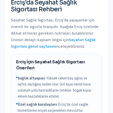
Erciş
'da
Seyahat Sağlık
Sigortası
Rehberi
Seyahat Sağlık Sigortası
,
Erciş
'da yaşayanlar için
önemli bir sigorta branşıdır. Aşağıda
Erciş
özelinde
dikkat etmeniz gereken noktaları bulabilirsiniz.
Ürünün detaylı kapsam bilgisi için
Seyahat Sağlık
Sigortası
genel sayfasını
inceleyebilirsiniz.
Erciş
İçin
Seyahat Sağlık Sigortası
Önerileri
Sağlık altyapısı:
Yüksek rakım baş ağrısı ve
nefes darlığına neden olur. Göl kıyısı nemli hava
solunum yolu hastalıklarını tetikler. Soğuk kışlar
eklem hastalıklarını etkiler.
Özel sağlık kuruluşları:
Erciş
'da
özel sağlık
hizmetlerine erişim seçenekleri mevcuttur.