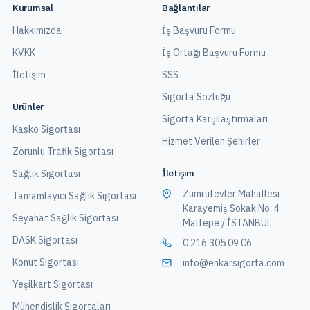
Kurumsal
Bağlantılar
Hakkımızda
İş Başvuru Formu
KVKK
İş Ortağı Başvuru Formu
İletişim
SSS
Sigorta Sözlüğü
Ürünler
Sigorta Karşılaştırmaları
Kasko Sigortası
Hizmet Verilen Şehirler
Zorunlu Trafik Sigortası
İletişim
Sağlık Sigortası
Zümrütevler Mahallesi
Tamamlayıcı Sağlık Sigortası
Karayemiş Sokak No: 4
Seyahat Sağlık Sigortası
Maltepe / İSTANBUL
DASK Sigortası
0 216 305 09 06
Konut Sigortası
info@enkarsigorta.com
Yeşilkart Sigortası
Mühendislik Sigortaları