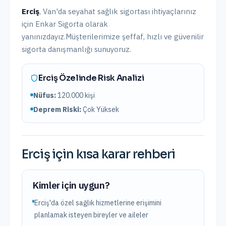
Erciş
,
Van
'da
seyahat sağlık sigortası
ihtiyaçlarınız
için Enkar Sigorta olarak
yanınızdayız.
Müşterilerimize şeffaf, hızlı ve güvenilir
sigorta danışmanlığı sunuyoruz.
Erciş
Özelinde Risk Analizi
Nüfus:
120.000
kişi
Deprem Riski:
Çok Yüksek
Erciş
için kısa karar rehberi
Kimler için uygun?
Erciş'da özel sağlık hizmetlerine erişimini
planlamak isteyen bireyler ve aileler