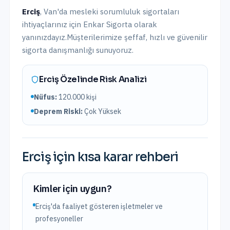
Erciş
,
Van
'da
mesleki sorumluluk sigortaları
ihtiyaçlarınız için Enkar Sigorta olarak
yanınızdayız.
Müşterilerimize şeffaf, hızlı ve güvenilir
sigorta danışmanlığı sunuyoruz.
Erciş
Özelinde Risk Analizi
Nüfus:
120.000
kişi
Deprem Riski:
Çok Yüksek
Erciş
için kısa karar rehberi
Kimler için uygun?
Erciş'da faaliyet gösteren işletmeler ve
profesyoneller