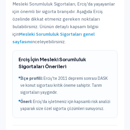
Mesleki Sorumluluk Sigortaları
,
Erciş
'da yaşayanlar
için önemli bir sigorta branşıdır. Aşağıda
Erciş
özelinde dikkat etmeniz gereken noktaları
bulabilirsiniz. Ürünün detaylı kapsam bilgisi
için
Mesleki Sorumluluk Sigortaları
genel
sayfasını
inceleyebilirsiniz.
Erciş
İçin
Mesleki Sorumluluk
Sigortaları
Önerileri
İlçe profili:
Erciş'te 2011 depremi sonrası DASK
ve konut sigortası kritik öneme sahiptir. Tarım
sigortaları yaygındır.
Öneri:
Erciş
'da işletmeniz için kapsamlı risk analizi
yaparak size özel sigorta çözümleri sunuyoruz.