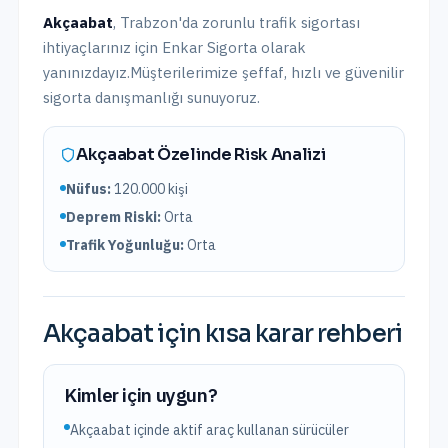
Akçaabat
,
Trabzon
'da
zorunlu trafik sigortası
ihtiyaçlarınız için Enkar Sigorta olarak
yanınızdayız.
Müşterilerimize şeffaf, hızlı ve güvenilir
sigorta danışmanlığı sunuyoruz.
Akçaabat
Özelinde Risk Analizi
Nüfus:
120.000
kişi
Deprem Riski:
Orta
Trafik Yoğunluğu:
Orta
Akçaabat
için kısa karar rehberi
Kimler için uygun?
Akçaabat içinde aktif araç kullanan sürücüler