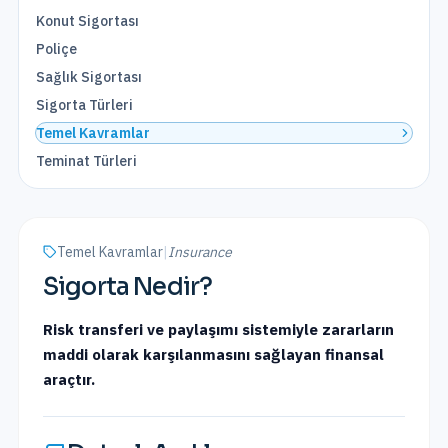
Konut Sigortası
Poliçe
Sağlık Sigortası
Sigorta Türleri
Temel Kavramlar
Teminat Türleri
Temel Kavramlar
|
Insurance
Sigorta
Nedir?
Risk transferi ve paylaşımı sistemiyle zararların
maddi olarak karşılanmasını sağlayan finansal
araçtır.