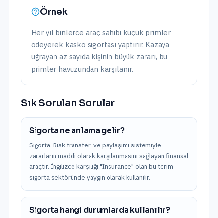
Örnek
Her yıl binlerce araç sahibi küçük primler
ödeyerek kasko sigortası yaptırır. Kazaya
uğrayan az sayıda kişinin büyük zararı, bu
primler havuzundan karşılanır.
Sık Sorulan Sorular
Sigorta ne anlama gelir?
Sigorta, Risk transferi ve paylaşımı sistemiyle
zararların maddi olarak karşılanmasını sağlayan finansal
araçtır. İngilizce karşılığı "Insurance" olan bu terim
sigorta sektöründe yaygın olarak kullanılır.
Sigorta hangi durumlarda kullanılır?