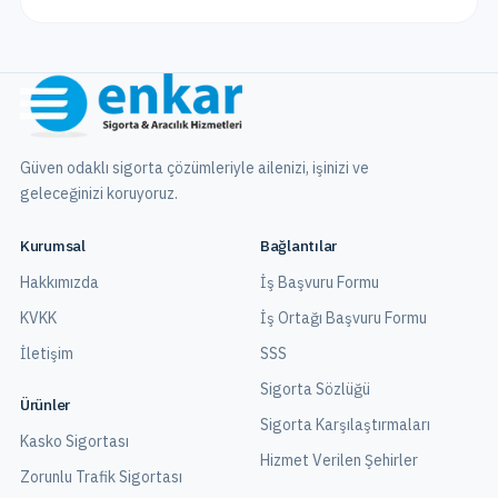
Güven odaklı sigorta çözümleriyle ailenizi, işinizi ve
geleceğinizi koruyoruz.
Kurumsal
Bağlantılar
Hakkımızda
İş Başvuru Formu
KVKK
İş Ortağı Başvuru Formu
İletişim
SSS
Sigorta Sözlüğü
Ürünler
Sigorta Karşılaştırmaları
Kasko Sigortası
Hizmet Verilen Şehirler
Zorunlu Trafik Sigortası