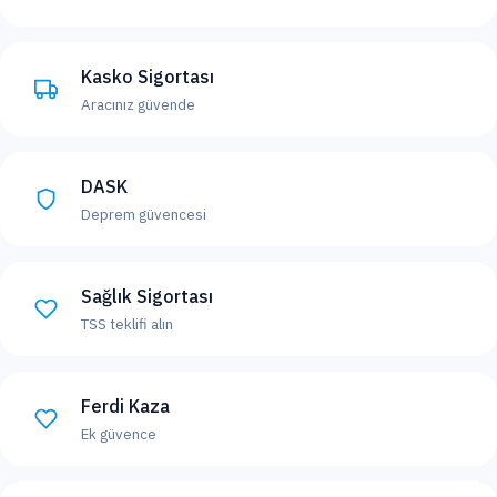
Kasko Sigortası
Aracınız güvende
DASK
Deprem güvencesi
Sağlık Sigortası
TSS teklifi alın
Ferdi Kaza
Ek güvence