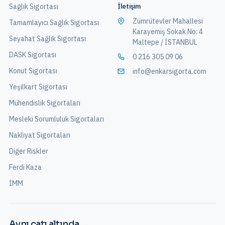
İletişim
Sağlık Sigortası
Zümrütevler Mahallesi
Tamamlayıcı Sağlık Sigortası
Karayemiş Sokak No: 4
Seyahat Sağlık Sigortası
Maltepe / İSTANBUL
DASK Sigortası
0 216 305 09 06
Konut Sigortası
info@enkarsigorta.com
Yeşilkart Sigortası
Mühendislik Sigortaları
Mesleki Sorumluluk Sigortaları
Nakliyat Sigortaları
Diğer Riskler
Ferdi Kaza
İMM
Aynı çatı altında