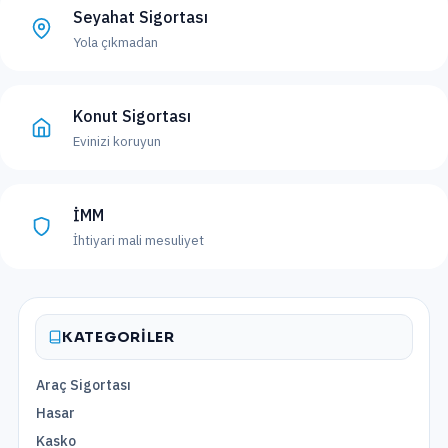
Seyahat Sigortası
Yola çıkmadan
Konut Sigortası
Evinizi koruyun
İMM
İhtiyari mali mesuliyet
KATEGORILER
Araç Sigortası
Hasar
Kasko