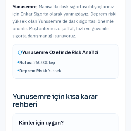
Yunusemre
,
Manisa
'da
dask sigortası
ihtiyaçlarınız
için Enkar Sigorta olarak yanınızdayız.
Deprem riski
yüksek olan Yunusemre'de dask sigortası önemle
önerilir.
Müşterilerimize şeffaf, hızlı ve güvenilir
sigorta danışmanlığı sunuyoruz.
Yunusemre
Özelinde Risk Analizi
Nüfus:
260.000
kişi
Deprem Riski:
Yüksek
Yunusemre
için kısa karar
rehberi
Kimler için uygun?