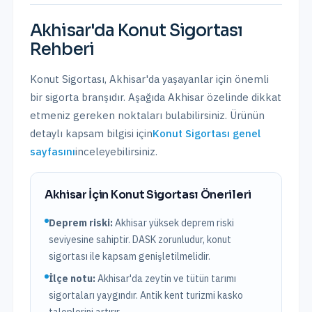
Akhisar
'da
Konut Sigortası
Rehberi
Konut Sigortası
,
Akhisar
'da yaşayanlar için önemli
bir sigorta branşıdır. Aşağıda
Akhisar
özelinde dikkat
etmeniz gereken noktaları bulabilirsiniz. Ürünün
detaylı kapsam bilgisi için
Konut Sigortası
genel
sayfasını
inceleyebilirsiniz.
Akhisar
İçin
Konut Sigortası
Önerileri
Deprem riski:
Akhisar
yüksek
deprem riski
seviyesine sahiptir.
DASK zorunludur, konut
sigortası ile kapsam genişletilmelidir.
İlçe notu:
Akhisar'da zeytin ve tütün tarımı
sigortaları yaygındır. Antik kent turizmi kasko