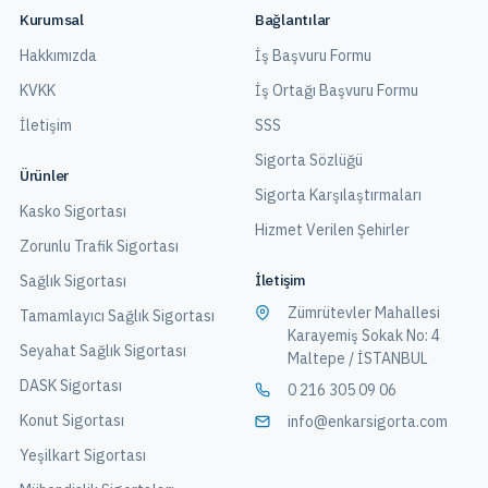
Kurumsal
Bağlantılar
Hakkımızda
İş Başvuru Formu
KVKK
İş Ortağı Başvuru Formu
İletişim
SSS
Sigorta Sözlüğü
Ürünler
Sigorta Karşılaştırmaları
Kasko Sigortası
Hizmet Verilen Şehirler
Zorunlu Trafik Sigortası
İletişim
Sağlık Sigortası
Zümrütevler Mahallesi
Tamamlayıcı Sağlık Sigortası
Karayemiş Sokak No: 4
Seyahat Sağlık Sigortası
Maltepe / İSTANBUL
DASK Sigortası
0 216 305 09 06
Konut Sigortası
info@enkarsigorta.com
Yeşilkart Sigortası