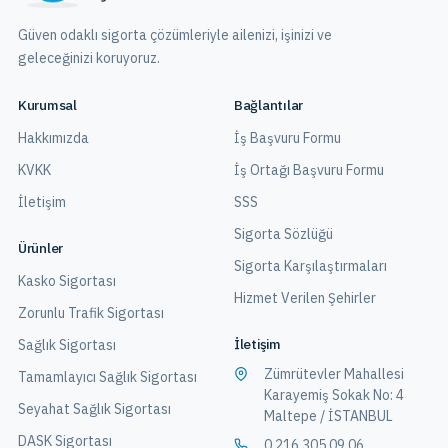
Güven odaklı sigorta çözümleriyle ailenizi, işinizi ve
geleceğinizi koruyoruz.
Kurumsal
Bağlantılar
Hakkımızda
İş Başvuru Formu
KVKK
İş Ortağı Başvuru Formu
İletişim
SSS
Sigorta Sözlüğü
Ürünler
Sigorta Karşılaştırmaları
Kasko Sigortası
Hizmet Verilen Şehirler
Zorunlu Trafik Sigortası
İletişim
Sağlık Sigortası
Zümrütevler Mahallesi
Tamamlayıcı Sağlık Sigortası
Karayemiş Sokak No: 4
Seyahat Sağlık Sigortası
Maltepe / İSTANBUL
DASK Sigortası
0 216 305 09 06