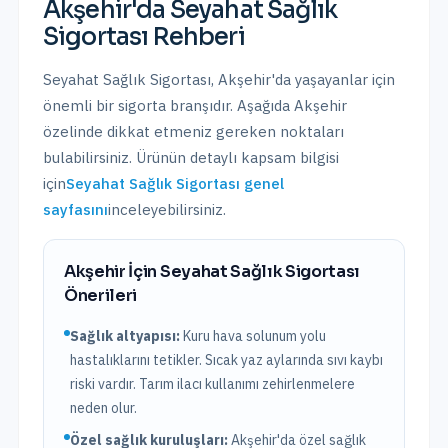
Akşehir
'da
Seyahat Sağlık
Sigortası
Rehberi
Seyahat Sağlık Sigortası
,
Akşehir
'da yaşayanlar için
önemli bir sigorta branşıdır. Aşağıda
Akşehir
özelinde dikkat etmeniz gereken noktaları
bulabilirsiniz. Ürünün detaylı kapsam bilgisi
için
Seyahat Sağlık Sigortası
genel
sayfasını
inceleyebilirsiniz.
Akşehir
İçin
Seyahat Sağlık Sigortası
Önerileri
Sağlık altyapısı:
Kuru hava solunum yolu
hastalıklarını tetikler. Sıcak yaz aylarında sıvı kaybı
riski vardır. Tarım ilacı kullanımı zehirlenmelere
neden olur.
Özel sağlık kuruluşları:
Akşehir
'da
özel sağlık