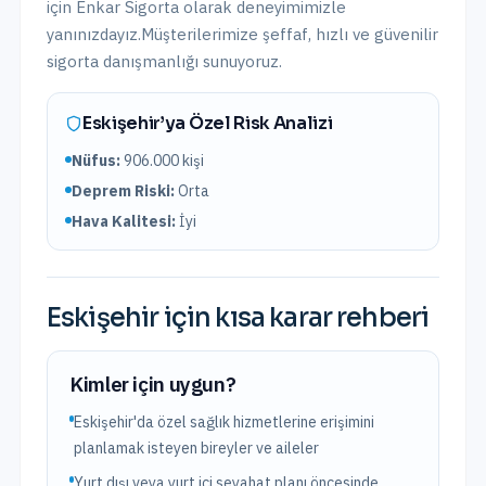
için Enkar Sigorta olarak
deneyimimizle
yanınızdayız.
Müşterilerimize şeffaf, hızlı ve güvenilir
sigorta danışmanlığı sunuyoruz.
Eskişehir
’ya Özel Risk Analizi
Nüfus:
906.000
kişi
Deprem Riski:
Orta
Hava Kalitesi:
İyi
Eskişehir
için kısa karar rehberi
Kimler için uygun?
Eskişehir'da özel sağlık hizmetlerine erişimini
planlamak isteyen bireyler ve aileler
Yurt dışı veya yurt içi seyahat planı öncesinde