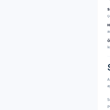
S
ç
H
a
Ö
k
A
a
S
p