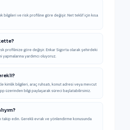
bilgileri ve risk profiline göre değişir. Net teklif için kısa
rkette?
isk profilinize göre değişir. Enkar Sigorta olarak şehirdeki
imi yapmalarına yardımcı oluyoruz.
erekli?
ikle kimlik bilgileri, araç ruhsatı, konut adresi veya mevcut
App üzerinden bilgi paylaşarak süreci başlatabilirsiniz.
alıyım?
nı takip edin. Gerekli evrak ve yönlendirme konusunda