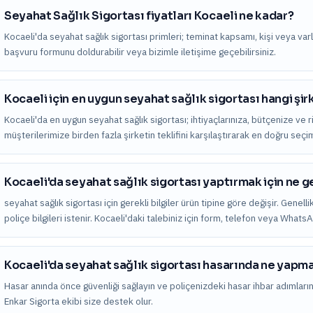
Seyahat Sağlık Sigortası fiyatları Kocaeli ne kadar?
Kocaeli'da seyahat sağlık sigortası primleri; teminat kapsamı, kişi veya varlık 
başvuru formunu doldurabilir veya bizimle iletişime geçebilirsiniz.
Kocaeli için en uygun seyahat sağlık sigortası hangi şi
Kocaeli'da en uygun seyahat sağlık sigortası; ihtiyaçlarınıza, bütçenize ve r
müşterilerimize birden fazla şirketin teklifini karşılaştırarak en doğru seç
Kocaeli'da seyahat sağlık sigortası yaptırmak için ne g
seyahat sağlık sigortası için gerekli bilgiler ürün tipine göre değişir. Genell
poliçe bilgileri istenir. Kocaeli'daki talebiniz için form, telefon veya Whats
Kocaeli'da seyahat sağlık sigortası hasarında ne yapm
Hasar anında önce güvenliği sağlayın ve poliçenizdeki hasar ihbar adımları
Enkar Sigorta ekibi size destek olur.