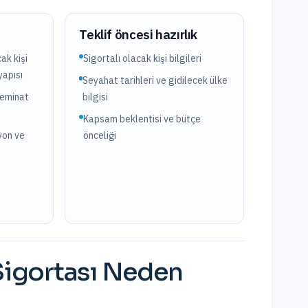
?
Teklif öncesi hazırlık
ak kişi
Sigortalı olacak kişi bilgileri
yapısı
Seyahat tarihleri ve gidilecek ülke
teminat
bilgisi
Kapsam beklentisi ve bütçe
yon ve
önceliği
Sigortası
Neden