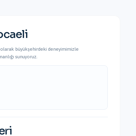
ocaeli
 olarak
büyükşehirdeki
deneyimimizle
şmanlığı sunuyoruz.
eri