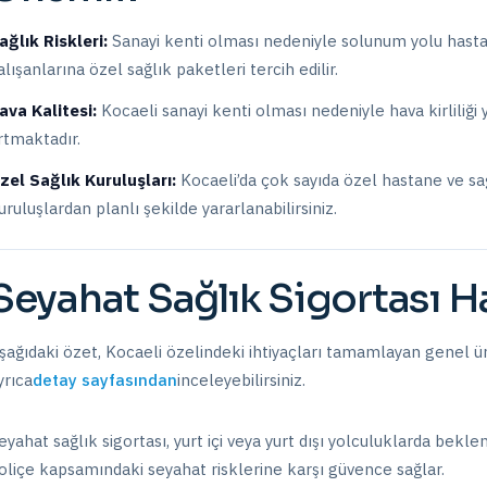
ağlık Riskleri:
Sanayi kenti olması nedeniyle solunum yolu hastalı
alışanlarına özel sağlık paketleri tercih edilir.
ava Kalitesi:
Kocaeli sanayi kenti olması nedeniyle hava kirliliği 
rtmaktadır.
zel Sağlık Kuruluşları:
Kocaeli
’da
çok sayıda özel hastane ve sa
uruluşlardan planlı şekilde yararlanabilirsiniz.
Seyahat Sağlık Sigortası
Ha
şağıdaki özet,
Kocaeli
özelindeki ihtiyaçları tamamlayan genel ürü
yrıca
detay sayfasından
inceleyebilirsiniz.
eyahat sağlık sigortası, yurt içi veya yurt dışı yolculuklarda bekle
oliçe kapsamındaki seyahat risklerine karşı güvence sağlar.