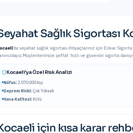
Seyahat Sağlık Sigortası
K
ocaeli
’da
seyahat sağlık sigortası
ihtiyaçlarınız için Enkar Sigorta
anınızdayız.
Müşterilerimize şeffaf, hızlı ve güvenilir sigorta danı
Kocaeli
’ya Özel Risk Analizi
Nüfus:
2.070.000
kişi
Deprem Riski:
Çok Yüksek
Hava Kalitesi:
Kötü
Kocaeli
için kısa karar rehb