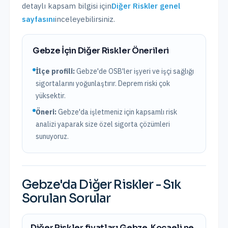
detaylı kapsam bilgisi için
Diğer Riskler
genel
sayfasını
inceleyebilirsiniz.
Gebze
İçin
Diğer Riskler
Önerileri
İlçe profili:
Gebze'de OSB'ler işyeri ve işçi sağlığı
sigortalarını yoğunlaştırır. Deprem riski çok
yüksektir.
Öneri:
Gebze
'da işletmeniz için kapsamlı risk
analizi yaparak size özel sigorta çözümleri
sunuyoruz.
Gebze
'da
Diğer Riskler
- Sık
Sorulan Sorular
Diğer Riskler fiyatları Gebze, Kocaeli ne