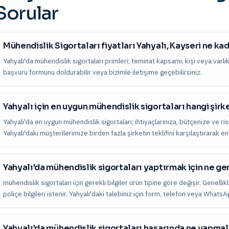
Sorular
Mühendislik Sigortaları fiyatları Yahyalı, Kayseri ne ka
Yahyalı'da mühendislik sigortaları primleri; teminat kapsamı, kişi veya varlık b
başvuru formunu doldurabilir veya bizimle iletişime geçebilirsiniz.
Yahyalı için en uygun mühendislik sigortaları hangi şirk
Yahyalı'da en uygun mühendislik sigortaları; ihtiyaçlarınıza, bütçenize ve ris
Yahyalı'daki müşterilerimize birden fazla şirketin teklifini karşılaştırarak
Yahyalı'da mühendislik sigortaları yaptırmak için ne ge
mühendislik sigortaları için gerekli bilgiler ürün tipine göre değişir. Genelli
poliçe bilgileri istenir. Yahyalı'daki talebiniz için form, telefon veya Whats
Yahyalı'da mühendislik sigortaları hasarında ne yapma