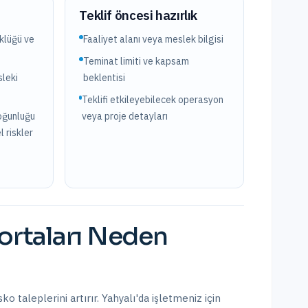
?
Teklif öncesi hazırlık
üklüğü ve
Faaliyet alanı veya meslek bilgisi
Teminat limiti ve kapsam
leki
beklentisi
Teklifi etkileyebilecek operasyon
oğunluğu
veya proje detayları
l riskler
rtaları
Neden
ko taleplerini artırır.
Yahyalı
'da işletmeniz için