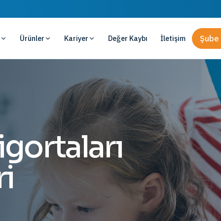
Ürünler
Kariyer
Değer Kaybı
İletişim
Şube 
gortaları
ri