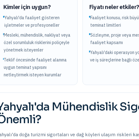
Kimler için uygun?
Fiyatı neler etkiler
Yahyalı'da faaliyet gösteren
Faaliyet konusu, risk büy
işletmeler ve profesyoneller
teminat limitleri
Mesleki, mühendislik, nakliyat veya
Sözleşme, proje veya mes
özel sorumluluk risklerini poliçeyle
faaliyet kapsamı
yönetmek isteyenler
Yahyalı'daki operasyon y
Teklif öncesinde faaliyet alanına
ve iş süreçlerine bağlı öze
uygun teminat yapısını
netleştirmek isteyen kurumlar
Yahyalı
'da
Mühendislik Sigo
Önemli?
ahyalı'da doğa turizmi sigortaları ve dağ köyleri ulaşım riskleri kas