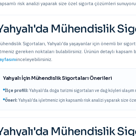
apsamlı risk analizi yaparak size özel sigorta çözümleri sunuyoru
Yahyalı
'da
Mühendislik Sigo
ühendislik Sigortaları
,
Yahyalı
'da yaşayanlar için önemli bir sigor
tmeniz gereken noktaları bulabilirsiniz. Ürünün detaylı kapsam bil
ayfasını
inceleyebilirsiniz.
Yahyalı
İçin
Mühendislik Sigortaları
Önerileri
İlçe profili:
Yahyalı'da doğa turizmi sigortaları ve dağ köyleri ulaşım ri
Öneri:
Yahyalı
'da işletmeniz için kapsamlı risk analizi yaparak size öz
Yahyalı
'da
Mühendislik Sigo