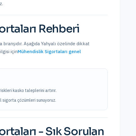
z.
rtaları
Rehberi
ta branşıdır. Aşağıda
Yahyalı
özelinde dikkat
gisi için
Mühendislik Sigortaları
genel
skleri kasko taleplerini artırır.
el sigorta çözümleri sunuyoruz.
rtaları
- Sık Sorulan