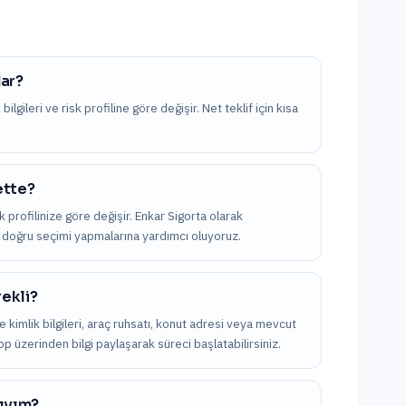
dar?
ilgileri ve risk profiline göre değişir. Net teklif için kısa
ette?
k profilinize göre değişir. Enkar Sigorta olarak
 en doğru seçimi yapmalarına yardımcı oluyoruz.
rekli?
kle kimlik bilgileri, araç ruhsatı, konut adresi veya mevcut
App üzerinden bilgi paylaşarak süreci başlatabilirsiniz.
lıyım?