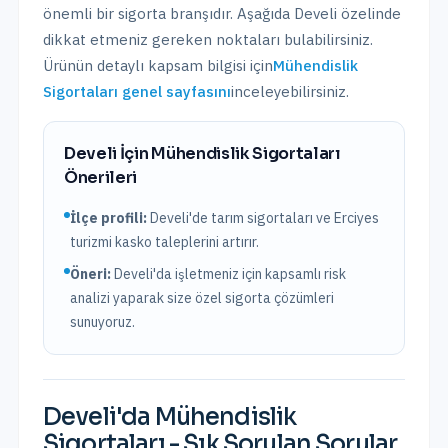
önemli bir sigorta branşıdır. Aşağıda
Develi
özelinde
dikkat etmeniz gereken noktaları bulabilirsiniz.
Ürünün detaylı kapsam bilgisi için
Mühendislik
Sigortaları
genel sayfasını
inceleyebilirsiniz.
Develi
İçin
Mühendislik Sigortaları
Önerileri
İlçe profili:
Develi'de tarım sigortaları ve Erciyes
turizmi kasko taleplerini artırır.
Öneri:
Develi
'da işletmeniz için kapsamlı risk
analizi yaparak size özel sigorta çözümleri
sunuyoruz.
Develi
'da
Mühendislik
Sigortaları
- Sık Sorulan Sorular