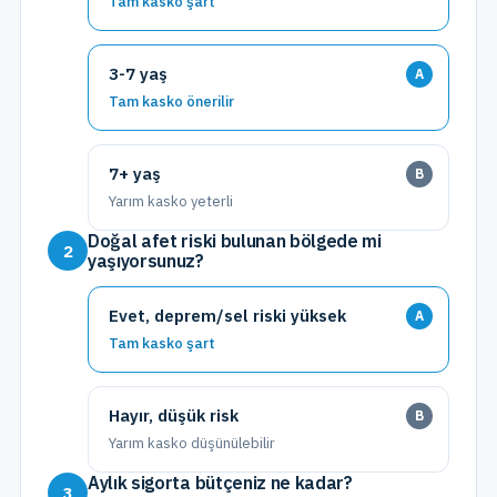
Tam kasko şart
3-7 yaş
A
Tam kasko önerilir
7+ yaş
B
Yarım kasko yeterli
Doğal afet riski bulunan bölgede mi
2
yaşıyorsunuz?
Evet, deprem/sel riski yüksek
A
Tam kasko şart
Hayır, düşük risk
B
Yarım kasko düşünülebilir
Aylık sigorta bütçeniz ne kadar?
3