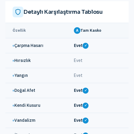
Detaylı Karşılaştırma Tablosu
Özellik
Tam Kasko
A
Çarpma Hasarı
Evet
Sı
✓
Hırsızlık
Evet
E
Yangın
Evet
E
Doğal Afet
Evet
H
✓
Kendi Kusuru
Evet
H
✓
Vandalizm
Evet
H
✓