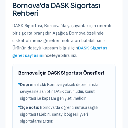
Bornova
'da
DASK Sigortası
Rehberi
DASK Sigortası
,
Bornova
'da yaşayanlar için önemli
bir sigorta branşıdır. Aşağıda
Bornova
özelinde
dikkat etmeniz gereken noktaları bulabilirsiniz.
Ürünün detaylı kapsam bilgisi için
DASK Sigortası
genel sayfasını
inceleyebilirsiniz.
Bornova
İçin
DASK Sigortası
Önerileri
Deprem riski:
Bornova
yüksek
deprem riski
seviyesine sahiptir.
DASK zorunludur, konut
sigortası ile kapsam genişletilmelidir.
İlçe notu:
Bornova'da öğrenci nüfusu sağlık
sigortası talebini, sanayi bölgesi işyeri
sigortalarını artırır.