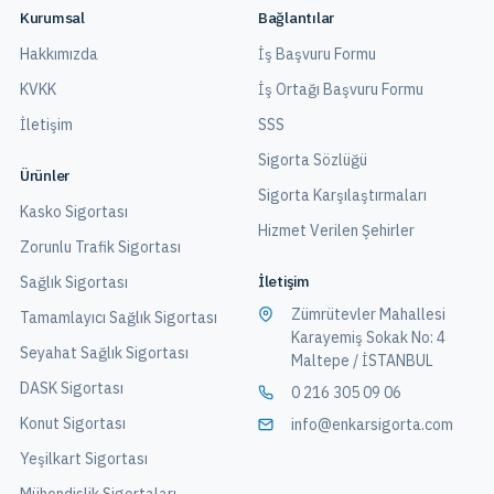
Kurumsal
Bağlantılar
Hakkımızda
İş Başvuru Formu
KVKK
İş Ortağı Başvuru Formu
İletişim
SSS
Sigorta Sözlüğü
Ürünler
Sigorta Karşılaştırmaları
Kasko Sigortası
Hizmet Verilen Şehirler
Zorunlu Trafik Sigortası
İletişim
Sağlık Sigortası
Zümrütevler Mahallesi
Tamamlayıcı Sağlık Sigortası
Karayemiş Sokak No: 4
Seyahat Sağlık Sigortası
Maltepe / İSTANBUL
DASK Sigortası
0 216 305 09 06
Konut Sigortası
info@enkarsigorta.com
Yeşilkart Sigortası