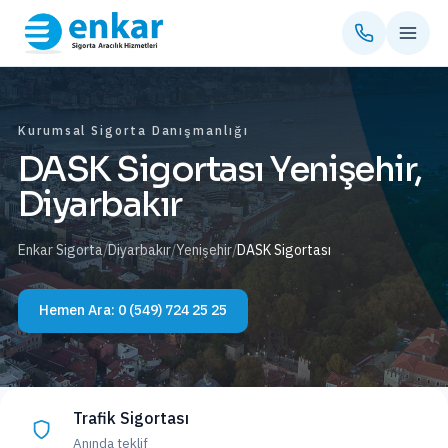
Kurumsal Sigorta Danışmanlığı
DASK Sigortası Yenişehir,
Diyarbakır
Enkar Sigorta
/
Diyarbakır
/
Yenişehir
/
DASK Sigortası
Hemen Ara:
0 (549) 724 25 25
Trafik Sigortası
Anında teklif