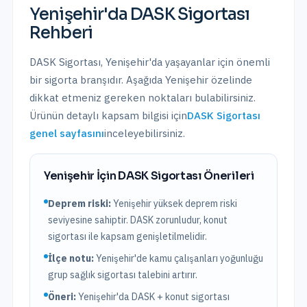
Yenişehir
'da
DASK Sigortası
Rehberi
DASK Sigortası
,
Yenişehir
'da yaşayanlar için önemli
bir sigorta branşıdır. Aşağıda
Yenişehir
özelinde
dikkat etmeniz gereken noktaları bulabilirsiniz.
Ürünün detaylı kapsam bilgisi için
DASK Sigortası
genel sayfasını
inceleyebilirsiniz.
Yenişehir
İçin
DASK Sigortası
Önerileri
Deprem riski:
Yenişehir
yüksek
deprem riski
seviyesine sahiptir.
DASK zorunludur, konut
sigortası ile kapsam genişletilmelidir.
İlçe notu:
Yenişehir'de kamu çalışanları yoğunluğu
grup sağlık sigortası talebini artırır.
Öneri:
Yenişehir
'da DASK + konut sigortası