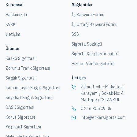
Kurumsal
Bağlantılar
Hakkımızda
İş Başvuru Formu
KVKK
İş Ortağı Başvuru Formu
İletişim
SSS
Sigorta Sözlüğü
Ürünler
Sigorta Karşılaştırmaları
Kasko Sigortası
Hizmet Verilen Şehirler
Zorunlu Trafik Sigortası
İletişim
Sağlık Sigortası
Zümrütevler Mahallesi
Tamamlayıcı Sağlık Sigortası
Karayemiş Sokak No: 4
Seyahat Sağlık Sigortası
Maltepe / İSTANBUL
DASK Sigortası
0 216 305 09 06
Konut Sigortası
info@enkarsigorta.com
Yeşilkart Sigortası
Mühendislik Sigortaları