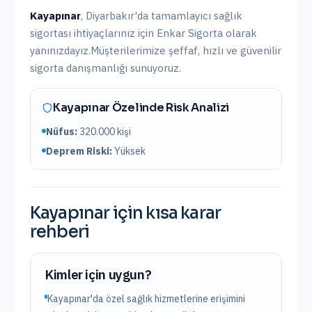
Kayapınar
,
Diyarbakır
'da
tamamlayıcı sağlık
sigortası
ihtiyaçlarınız için Enkar Sigorta olarak
yanınızdayız.
Müşterilerimize şeffaf, hızlı ve güvenilir
sigorta danışmanlığı sunuyoruz.
Kayapınar
Özelinde Risk Analizi
Nüfus:
320.000
kişi
Deprem Riski:
Yüksek
Kayapınar
için kısa karar
rehberi
Kimler için uygun?
Kayapınar'da özel sağlık hizmetlerine erişimini