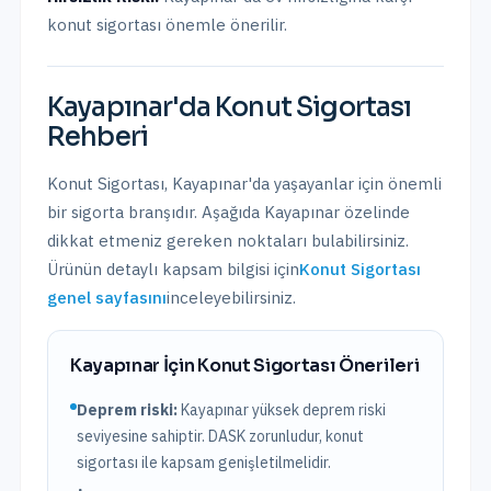
konut sigortası önemle önerilir.
Kayapınar
'da
Konut Sigortası
Rehberi
Konut Sigortası
,
Kayapınar
'da yaşayanlar için önemli
bir sigorta branşıdır. Aşağıda
Kayapınar
özelinde
dikkat etmeniz gereken noktaları bulabilirsiniz.
Ürünün detaylı kapsam bilgisi için
Konut Sigortası
genel sayfasını
inceleyebilirsiniz.
Kayapınar
İçin
Konut Sigortası
Önerileri
Deprem riski:
Kayapınar
yüksek
deprem riski
seviyesine sahiptir.
DASK zorunludur, konut
sigortası ile kapsam genişletilmelidir.