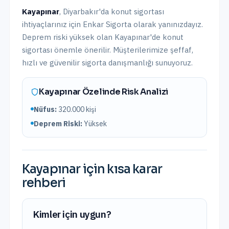
Kayapınar
,
Diyarbakır
'da
konut sigortası
ihtiyaçlarınız için Enkar Sigorta olarak yanınızdayız.
Deprem riski yüksek olan Kayapınar'de konut
sigortası önemle önerilir.
Müşterilerimize şeffaf,
hızlı ve güvenilir sigorta danışmanlığı sunuyoruz.
Kayapınar
Özelinde Risk Analizi
Nüfus:
320.000
kişi
Deprem Riski:
Yüksek
Kayapınar
için kısa karar
rehberi
Kimler için uygun?