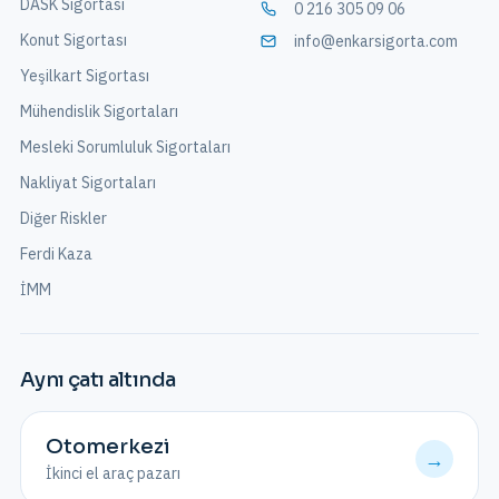
DASK Sigortası
0 216 305 09 06
Konut Sigortası
info@enkarsigorta.com
Yeşilkart Sigortası
Mühendislik Sigortaları
Mesleki Sorumluluk Sigortaları
Nakliyat Sigortaları
Diğer Riskler
Ferdi Kaza
İMM
Aynı çatı altında
Otomerkezi
→
İkinci el araç pazarı