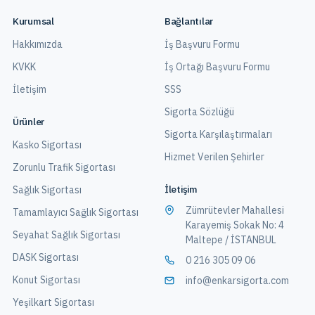
Kurumsal
Bağlantılar
Hakkımızda
İş Başvuru Formu
KVKK
İş Ortağı Başvuru Formu
İletişim
SSS
Sigorta Sözlüğü
Ürünler
Sigorta Karşılaştırmaları
Kasko Sigortası
Hizmet Verilen Şehirler
Zorunlu Trafik Sigortası
İletişim
Sağlık Sigortası
Zümrütevler Mahallesi
Tamamlayıcı Sağlık Sigortası
Karayemiş Sokak No: 4
Seyahat Sağlık Sigortası
Maltepe / İSTANBUL
DASK Sigortası
0 216 305 09 06
Konut Sigortası
info@enkarsigorta.com
Yeşilkart Sigortası