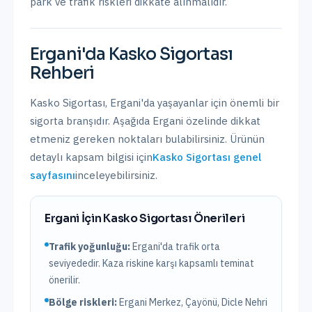
park ve trafik riskleri dikkate alınmalıdır.
Ergani
'da
Kasko Sigortası
Rehberi
Kasko Sigortası
,
Ergani
'da yaşayanlar için önemli bir
sigorta branşıdır. Aşağıda
Ergani
özelinde dikkat
etmeniz gereken noktaları bulabilirsiniz. Ürünün
detaylı kapsam bilgisi için
Kasko Sigortası
genel
sayfasını
inceleyebilirsiniz.
Ergani
İçin
Kasko Sigortası
Önerileri
Trafik yoğunluğu:
Ergani
'da trafik
orta
seviyededir. Kaza riskine karşı kapsamlı teminat
önerilir.
Bölge riskleri:
Ergani Merkez, Çayönü, Dicle Nehri