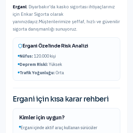
Ergani
,
Diyarbakır
'da
kasko sigortası
ihtiyaçlarınız
için Enkar Sigorta olarak
yanınızdayız.
Müşterilerimize şeffaf, hızlı ve güvenilir
sigorta danışmanlığı sunuyoruz.
Ergani
Özelinde Risk Analizi
Nüfus:
120.000
kişi
Deprem Riski:
Yüksek
Trafik Yoğunluğu:
Orta
Ergani
için kısa karar rehberi
Kimler için uygun?
Ergani içinde aktif araç kullanan sürücüler