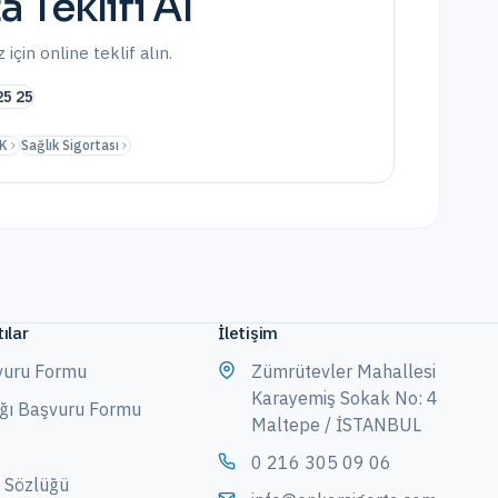
a Teklifi Al
 için online teklif alın.
25 25
K
Sağlık Sigortası
ılar
İletişim
vuru Formu
Zümrütevler Mahallesi
Karayemiş Sokak No: 4
ağı Başvuru Formu
Maltepe / İSTANBUL
0 216 305 09 06
a Sözlüğü