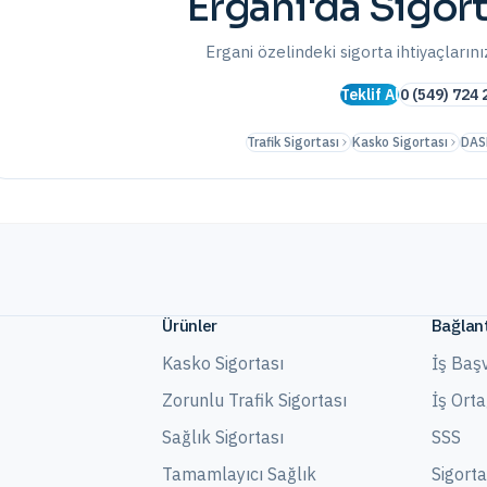
Ergani
'da Sigort
Ergani
özelindeki sigorta ihtiyaçlarınız
Teklif Al
0 (549) 724 
Trafik Sigortası
Kasko Sigortası
DAS
Ürünler
Bağlant
Kasko Sigortası
İş Baş
Zorunlu Trafik Sigortası
İş Ort
Sağlık Sigortası
SSS
Tamamlayıcı Sağlık
Sigort