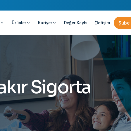
Ürünler
Kariyer
Değer Kaybı
İletişim
Şube 
akır Sigorta