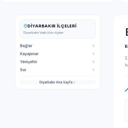
DIYARBAKIR
İLÇELERI
Diyarbakır
'daki tüm ilçeler
Bağlar
E
Kayapınar
1
Yenişehir
h
Sur
Diyarbakır
Ana Sayfa