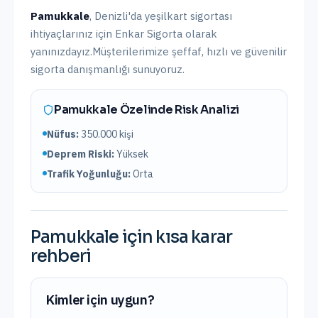
Pamukkale
,
Denizli
'da
yeşilkart sigortası
ihtiyaçlarınız için Enkar Sigorta olarak
yanınızdayız.
Müşterilerimize şeffaf, hızlı ve güvenilir
sigorta danışmanlığı sunuyoruz.
Pamukkale
Özelinde Risk Analizi
Nüfus:
350.000
kişi
Deprem Riski:
Yüksek
Trafik Yoğunluğu:
Orta
Pamukkale
için kısa karar
rehberi
Kimler için uygun?