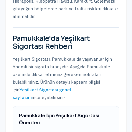
Hierapolis, Kleopatra Havuzu, Karakurt, Gölemezli
gibi yoğun bölgelerde park ve trafik riskleri dikkate
alınmalıdır.
Pamukkale
'da
Yeşilkart
Sigortası
Rehberi
Yeşilkart Sigortası
,
Pamukkale
'da yaşayanlar için
önemli bir sigorta branşıdır. Aşağıda
Pamukkale
özelinde dikkat etmeniz gereken noktaları
bulabilirsiniz. Ürünün detaylı kapsam bilgisi
için
Yeşilkart Sigortası
genel
sayfasını
inceleyebilirsiniz.
Pamukkale
İçin
Yeşilkart Sigortası
Önerileri