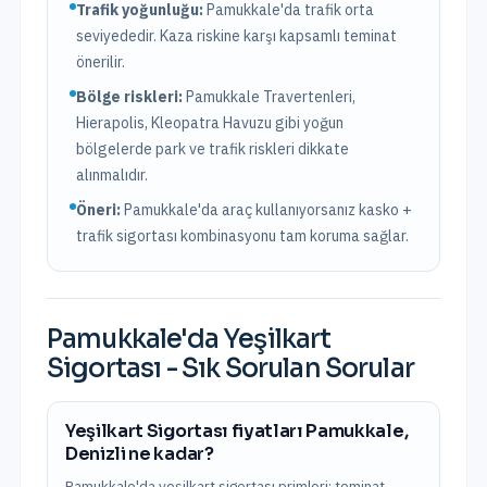
Trafik yoğunluğu:
Pamukkale
'da trafik
orta
seviyededir. Kaza riskine karşı kapsamlı teminat
önerilir.
Bölge riskleri:
Pamukkale Travertenleri,
Hierapolis, Kleopatra Havuzu
gibi yoğun
bölgelerde park ve trafik riskleri dikkate
alınmalıdır.
Öneri:
Pamukkale
'da araç kullanıyorsanız kasko +
trafik sigortası kombinasyonu tam koruma sağlar.
Pamukkale
'da
Yeşilkart
Sigortası
- Sık Sorulan Sorular
Yeşilkart Sigortası fiyatları Pamukkale,
Denizli ne kadar?
Pamukkale'da yeşilkart sigortası primleri; teminat