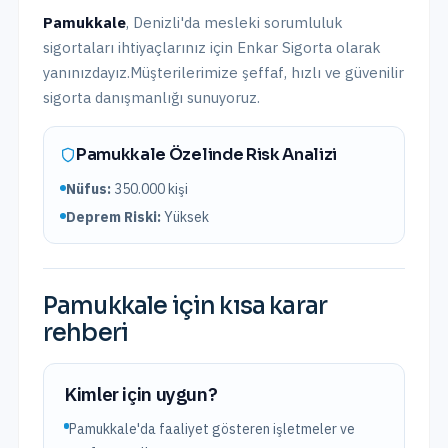
Pamukkale
,
Denizli
'da
mesleki sorumluluk
sigortaları
ihtiyaçlarınız için Enkar Sigorta olarak
yanınızdayız.
Müşterilerimize şeffaf, hızlı ve güvenilir
sigorta danışmanlığı sunuyoruz.
Pamukkale
Özelinde Risk Analizi
Nüfus:
350.000
kişi
Deprem Riski:
Yüksek
Pamukkale
için kısa karar
rehberi
Kimler için uygun?
Pamukkale'da faaliyet gösteren işletmeler ve