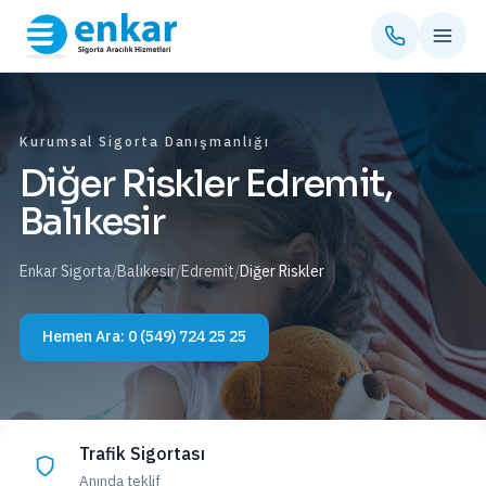
Kurumsal Sigorta Danışmanlığı
Diğer Riskler Edremit,
Balıkesir
Enkar Sigorta
/
Balıkesir
/
Edremit
/
Diğer Riskler
Hemen Ara:
0 (549) 724 25 25
Trafik Sigortası
Anında teklif