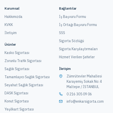
Kurumsal
Bağlantılar
Hakkımızda
İş Başvuru Formu
KVKK
İş Ortağı Başvuru Formu
İletişim
SSS
Sigorta Sözlüğü
Ürünler
Sigorta Karşılaştırmaları
Kasko Sigortası
Hizmet Verilen Şehirler
Zorunlu Trafik Sigortası
İletişim
Sağlık Sigortası
Zümrütevler Mahallesi
Tamamlayıcı Sağlık Sigortası
Karayemiş Sokak No: 4
Seyahat Sağlık Sigortası
Maltepe / İSTANBUL
DASK Sigortası
0 216 305 09 06
Konut Sigortası
info@enkarsigorta.com
Yeşilkart Sigortası