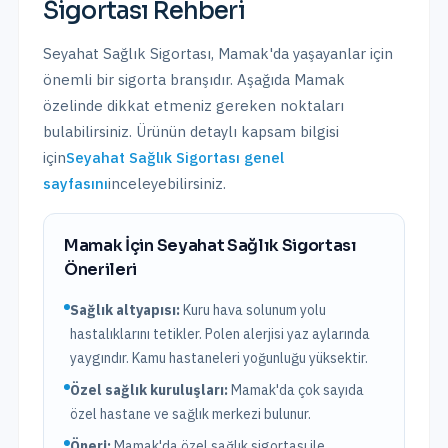
Sigortası
Rehberi
Seyahat Sağlık Sigortası
,
Mamak
'da yaşayanlar için
önemli bir sigorta branşıdır. Aşağıda
Mamak
özelinde dikkat etmeniz gereken noktaları
bulabilirsiniz. Ürünün detaylı kapsam bilgisi
için
Seyahat Sağlık Sigortası
genel
sayfasını
inceleyebilirsiniz.
Mamak
İçin
Seyahat Sağlık Sigortası
Önerileri
Sağlık altyapısı:
Kuru hava solunum yolu
hastalıklarını tetikler. Polen alerjisi yaz aylarında
yaygındır. Kamu hastaneleri yoğunluğu yüksektir.
Özel sağlık kuruluşları:
Mamak
'da
çok sayıda
özel hastane ve sağlık merkezi bulunur.
Öneri:
Mamak
'da özel sağlık sigortası ile