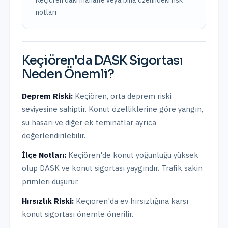
Keçiören'daki mahalle veya bina özelindeki risk
notları
Keçiören
'da
DASK Sigortası
Neden Önemli?
Deprem Riski:
Keçiören
,
orta
deprem riski
seviyesine sahiptir.
Konut özelliklerine göre yangın,
su hasarı ve diğer ek teminatlar ayrıca
değerlendirilebilir.
İlçe Notları:
Keçiören'de konut yoğunluğu yüksek
olup DASK ve konut sigortası yaygındır. Trafik sakin
primleri düşürür.
Hırsızlık Riski:
Keçiören
'da ev hırsızlığına karşı
konut sigortası önemle önerilir.