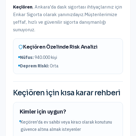
Keçiören
,
Ankara
'da
dask sigortası
ihtiyaçlarınız için
Enkar Sigorta olarak yanınızdayız.
Müşterilerimize
şeffaf, hızlı ve güvenilir sigorta danışmanlığı
sunuyoruz.
Keçiören
Özelinde Risk Analizi
Nüfus:
940.000
kişi
Deprem Riski:
Orta
Keçiören
için kısa karar rehberi
Kimler için uygun?
Keçiören'da ev sahibi veya kiracı olarak konutunu
güvence altına almak isteyenler