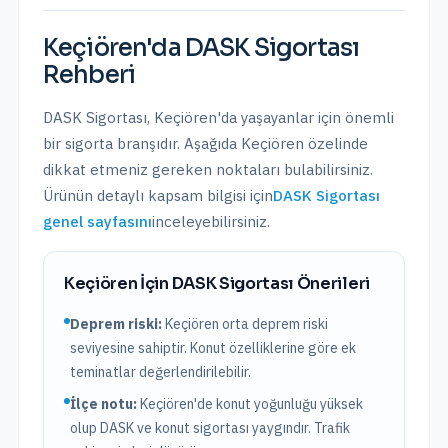
Keçiören
'da
DASK Sigortası
Rehberi
DASK Sigortası
,
Keçiören
'da yaşayanlar için önemli
bir sigorta branşıdır. Aşağıda
Keçiören
özelinde
dikkat etmeniz gereken noktaları bulabilirsiniz.
Ürünün detaylı kapsam bilgisi için
DASK Sigortası
genel sayfasını
inceleyebilirsiniz.
Keçiören
İçin
DASK Sigortası
Önerileri
Deprem riski:
Keçiören
orta
deprem riski
seviyesine sahiptir.
Konut özelliklerine göre ek
teminatlar değerlendirilebilir.
İlçe notu:
Keçiören'de konut yoğunluğu yüksek
olup DASK ve konut sigortası yaygındır. Trafik