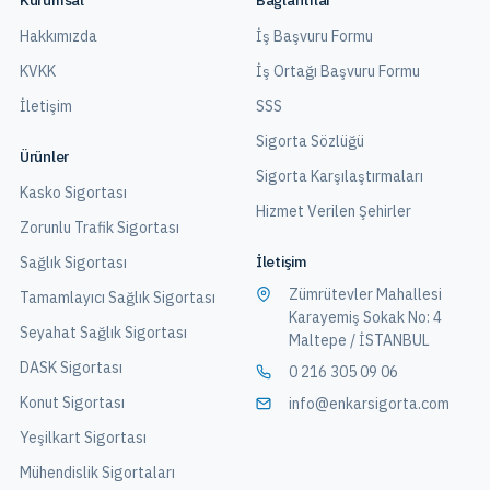
Kurumsal
Bağlantılar
Hakkımızda
İş Başvuru Formu
KVKK
İş Ortağı Başvuru Formu
İletişim
SSS
Sigorta Sözlüğü
Ürünler
Sigorta Karşılaştırmaları
Kasko Sigortası
Hizmet Verilen Şehirler
Zorunlu Trafik Sigortası
İletişim
Sağlık Sigortası
Zümrütevler Mahallesi
Tamamlayıcı Sağlık Sigortası
Karayemiş Sokak No: 4
Seyahat Sağlık Sigortası
Maltepe / İSTANBUL
DASK Sigortası
0 216 305 09 06
Konut Sigortası
info@enkarsigorta.com
Yeşilkart Sigortası
Mühendislik Sigortaları