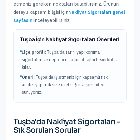
etmeniz gereken noktaları bulabilirsiniz. Ürünün
detaylı kapsam bilgisi için
Nakliyat Sigortaları
genel
sayfasını
inceleyebilirsiniz.
Tuşba
İçin
Nakliyat Sigortaları
Önerileri
İlçe profili:
Tuşba'da tarihi yapı koruma
sigortaları ve deprem riski konut sigortasını kritik
kılar.
Öneri:
Tuşba
'da işletmeniz için kapsamlı risk
analizi yaparak size özel sigorta çözümleri
sunuyoruz.
Tuşba
'da
Nakliyat Sigortaları
-
Sık Sorulan Sorular