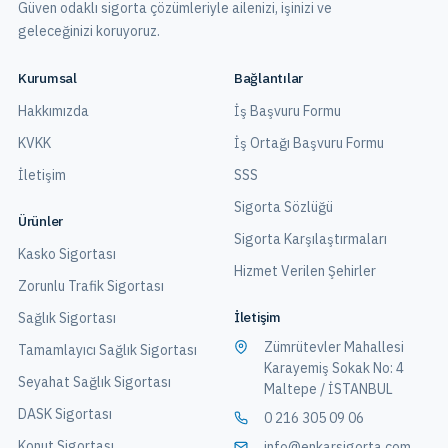
Güven odaklı sigorta çözümleriyle ailenizi, işinizi ve
geleceğinizi koruyoruz.
Kurumsal
Bağlantılar
Hakkımızda
İş Başvuru Formu
KVKK
İş Ortağı Başvuru Formu
İletişim
SSS
Sigorta Sözlüğü
Ürünler
Sigorta Karşılaştırmaları
Kasko Sigortası
Hizmet Verilen Şehirler
Zorunlu Trafik Sigortası
İletişim
Sağlık Sigortası
Zümrütevler Mahallesi
Tamamlayıcı Sağlık Sigortası
Karayemiş Sokak No: 4
Seyahat Sağlık Sigortası
Maltepe / İSTANBUL
DASK Sigortası
0 216 305 09 06
Konut Sigortası
info@enkarsigorta.com