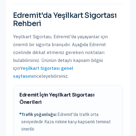
Edremit
'da
Yeşilkart Sigortası
Rehberi
Yeşilkart Sigortası
,
Edremit
'da yaşayanlar için
önemli bir sigorta branşıdır. Aşağıda
Edremit
özelinde dikkat etmeniz gereken noktaları
bulabilirsiniz. Ürünün detaylı kapsam bilgisi
için
Yeşilkart Sigortası
genel
sayfasını
inceleyebilirsiniz.
Edremit
İçin
Yeşilkart Sigortası
Önerileri
Trafik yoğunluğu:
Edremit
'da trafik
orta
seviyededir. Kaza riskine karşı kapsamlı teminat
önerilir.