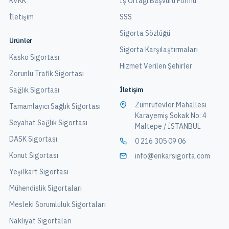
KVKK
İş Ortağı Başvuru Formu
İletişim
SSS
Sigorta Sözlüğü
Ürünler
Sigorta Karşılaştırmaları
Kasko Sigortası
Hizmet Verilen Şehirler
Zorunlu Trafik Sigortası
İletişim
Sağlık Sigortası
Zümrütevler Mahallesi
Tamamlayıcı Sağlık Sigortası
Karayemiş Sokak No: 4
Seyahat Sağlık Sigortası
Maltepe / İSTANBUL
DASK Sigortası
0 216 305 09 06
Konut Sigortası
info@enkarsigorta.com
Yeşilkart Sigortası
Mühendislik Sigortaları
Mesleki Sorumluluk Sigortaları
Nakliyat Sigortaları