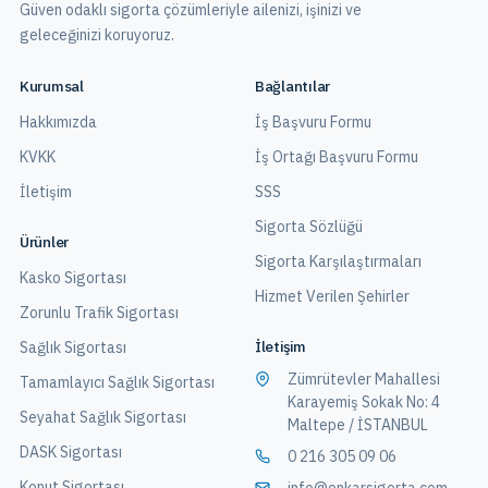
Güven odaklı sigorta çözümleriyle ailenizi, işinizi ve
geleceğinizi koruyoruz.
Kurumsal
Bağlantılar
Hakkımızda
İş Başvuru Formu
KVKK
İş Ortağı Başvuru Formu
İletişim
SSS
Sigorta Sözlüğü
Ürünler
Sigorta Karşılaştırmaları
Kasko Sigortası
Hizmet Verilen Şehirler
Zorunlu Trafik Sigortası
İletişim
Sağlık Sigortası
Zümrütevler Mahallesi
Tamamlayıcı Sağlık Sigortası
Karayemiş Sokak No: 4
Seyahat Sağlık Sigortası
Maltepe / İSTANBUL
DASK Sigortası
0 216 305 09 06
Konut Sigortası