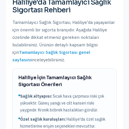
Haliliye
'da
Tamamlayıcı Sağlık
Sigortası
Rehberi
Tamamlayıcı Sağlık Sigortası
,
Haliliye
'da yaşayanlar
için önemli bir sigorta branşıdır. Aşağıda
Haliliye
özelinde dikkat etmeniz gereken noktaları
bulabilirsiniz. Ürünün detaylı kapsam bilgisi
için
Tamamlayıcı Sağlık Sigortası
genel
sayfasını
inceleyebilirsiniz.
Haliliye
İçin
Tamamlayıcı Sağlık
Sigortası
Önerileri
Sağlık altyapısı:
Sıcak hava çarpması riski çok
yüksektir. Güneş yanığı ve cilt kanseri riski
yaygındır. Kronik böbrek hastalıkları görülür.
Özel sağlık kuruluşları:
Haliliye
'da
özel sağlık
hizmetlerine erişim seçenekleri mevcuttur.