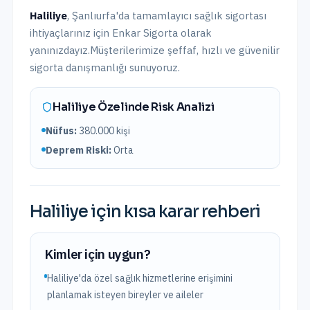
Haliliye
,
Şanlıurfa
'da
tamamlayıcı sağlık sigortası
ihtiyaçlarınız için Enkar Sigorta olarak
yanınızdayız.
Müşterilerimize şeffaf, hızlı ve güvenilir
sigorta danışmanlığı sunuyoruz.
Haliliye
Özelinde Risk Analizi
Nüfus:
380.000
kişi
Deprem Riski:
Orta
Haliliye
için kısa karar rehberi
Kimler için uygun?
Haliliye'da özel sağlık hizmetlerine erişimini
planlamak isteyen bireyler ve aileler