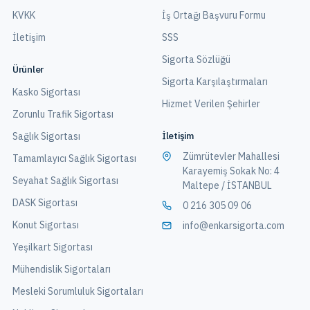
KVKK
İş Ortağı Başvuru Formu
İletişim
SSS
Sigorta Sözlüğü
Ürünler
Sigorta Karşılaştırmaları
Kasko Sigortası
Hizmet Verilen Şehirler
Zorunlu Trafik Sigortası
İletişim
Sağlık Sigortası
Zümrütevler Mahallesi
Tamamlayıcı Sağlık Sigortası
Karayemiş Sokak No: 4
Seyahat Sağlık Sigortası
Maltepe / İSTANBUL
DASK Sigortası
0 216 305 09 06
Konut Sigortası
info@enkarsigorta.com
Yeşilkart Sigortası
Mühendislik Sigortaları
Mesleki Sorumluluk Sigortaları