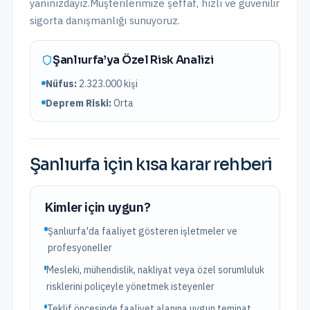
yanınızdayız.
Müşterilerimize şeffaf, hızlı ve güvenilir
sigorta danışmanlığı sunuyoruz.
Şanlıurfa
’ya Özel Risk Analizi
Nüfus:
2.323.000
kişi
Deprem Riski:
Orta
Şanlıurfa
için kısa karar rehberi
Kimler için uygun?
Şanlıurfa'da faaliyet gösteren işletmeler ve
profesyoneller
Mesleki, mühendislik, nakliyat veya özel sorumluluk
risklerini poliçeyle yönetmek isteyenler
Teklif öncesinde faaliyet alanına uygun teminat