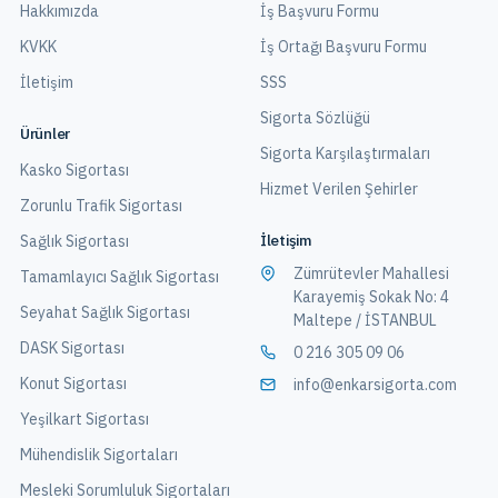
Hakkımızda
İş Başvuru Formu
KVKK
İş Ortağı Başvuru Formu
İletişim
SSS
Sigorta Sözlüğü
Ürünler
Sigorta Karşılaştırmaları
Kasko Sigortası
Hizmet Verilen Şehirler
Zorunlu Trafik Sigortası
İletişim
Sağlık Sigortası
Zümrütevler Mahallesi
Tamamlayıcı Sağlık Sigortası
Karayemiş Sokak No: 4
Seyahat Sağlık Sigortası
Maltepe / İSTANBUL
DASK Sigortası
0 216 305 09 06
Konut Sigortası
info@enkarsigorta.com
Yeşilkart Sigortası
Mühendislik Sigortaları
Mesleki Sorumluluk Sigortaları