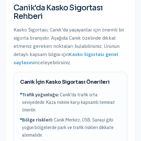
Canik
'da
Kasko Sigortası
Rehberi
Kasko Sigortası
,
Canik
'da yaşayanlar için önemli bir
sigorta branşıdır. Aşağıda
Canik
özelinde dikkat
etmeniz gereken noktaları bulabilirsiniz. Ürünün
detaylı kapsam bilgisi için
Kasko Sigortası
genel
sayfasını
inceleyebilirsiniz.
Canik
İçin
Kasko Sigortası
Önerileri
Trafik yoğunluğu:
Canik
'da trafik
orta
seviyededir. Kaza riskine karşı kapsamlı teminat
önerilir.
Bölge riskleri:
Canik Merkez, OSB, Sanayi
gibi
yoğun bölgelerde park ve trafik riskleri dikkate
alınmalıdır.