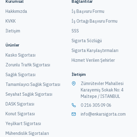
Kurumsal
Bağlantılar
Hakkımızda
İş Başvuru Formu
KVKK
İş Ortağı Başvuru Formu
İletişim
SSS
Sigorta Sözlüğü
Ürünler
Sigorta Karşılaştırmaları
Kasko Sigortası
Hizmet Verilen Şehirler
Zorunlu Trafik Sigortası
İletişim
Sağlık Sigortası
Zümrütevler Mahallesi
Tamamlayıcı Sağlık Sigortası
Karayemiş Sokak No: 4
Seyahat Sağlık Sigortası
Maltepe / İSTANBUL
DASK Sigortası
0 216 305 09 06
Konut Sigortası
info@enkarsigorta.com
Yeşilkart Sigortası
Mühendislik Sigortaları