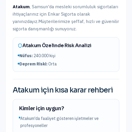
Atakum
,
Samsun
'da
mesleki sorumluluk sigortaları
ihtiyaçlarınız için Enkar Sigorta olarak
yanınızdayız.
Müşterilerimize şeffaf, hızlı ve güvenilir
sigorta danışmanlığı sunuyoruz.
Atakum
Özelinde Risk Analizi
Nüfus:
240.000
kişi
Deprem Riski:
Orta
Atakum
için kısa karar rehberi
Kimler için uygun?
Atakum'da faaliyet gösteren işletmeler ve
profesyoneller