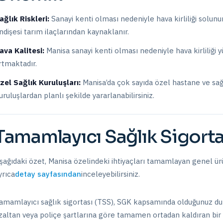
ağlık Riskleri:
Sanayi kenti olması nedeniyle hava kirliliği solun
ndişesi tarım ilaçlarından kaynaklanır.
ava Kalitesi:
Manisa sanayi kenti olması nedeniyle hava kirliliği y
rtmaktadır.
zel Sağlık Kuruluşları:
Manisa
’da
çok sayıda özel hastane ve sağ
uruluşlardan planlı şekilde yararlanabilirsiniz.
Tamamlayıcı Sağlık Sigorta
şağıdaki özet,
Manisa
özelindeki ihtiyaçları tamamlayan genel ürü
yrıca
detay sayfasından
inceleyebilirsiniz.
amamlayıcı sağlık sigortası (TSS), SGK kapsamında olduğunuz du
zaltan veya poliçe şartlarına göre tamamen ortadan kaldıran bir 