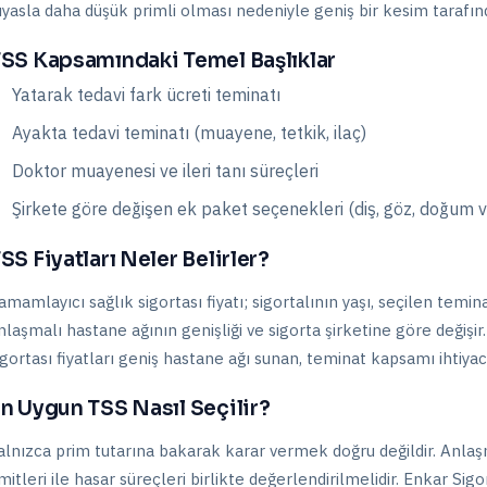
ıyasla daha düşük primli olması nedeniyle geniş bir kesim tarafında
SS Kapsamındaki Temel Başlıklar
Yatarak tedavi fark ücreti teminatı
Ayakta tedavi teminatı (muayene, tetkik, ilaç)
Doktor muayenesi ve ileri tanı süreçleri
Şirkete göre değişen ek paket seçenekleri (diş, göz, doğum v
SS Fiyatları Neler Belirler?
amamlayıcı sağlık sigortası fiyatı; sigortalının yaşı, seçilen temin
nlaşmalı hastane ağının genişliği ve sigorta şirketine göre değiş
igortası fiyatları geniş hastane ağı sunan, teminat kapsamı ihtiya
n Uygun TSS Nasıl Seçilir?
alnızca prim tutarına bakarak karar vermek doğru değildir. Anlaşm
imitleri ile hasar süreçleri birlikte değerlendirilmelidir. Enkar Sig