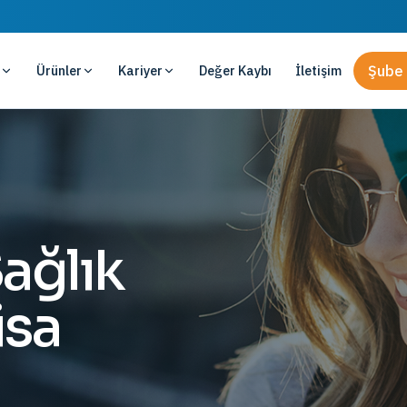
Ürünler
Kariyer
Değer Kaybı
İletişim
Şube 
ağlık
isa