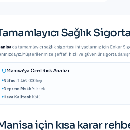
Tamamlayıcı Sağlık Sigorta
anisa
’da
tamamlayıcı sağlık sigortası
ihtiyaçlarınız için Enkar Si
anınızdayız.
Müşterilerimize şeffaf, hızlı ve güvenilir sigorta danı
Manisa
’ya Özel Risk Analizi
Nüfus:
1.469.000
kişi
Deprem Riski:
Yüksek
Hava Kalitesi:
Kötü
Manisa
için kısa karar rehb