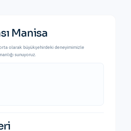
sı
Manisa
gorta olarak
büyükşehirdeki
deneyimimizle
şmanlığı sunuyoruz.
eri