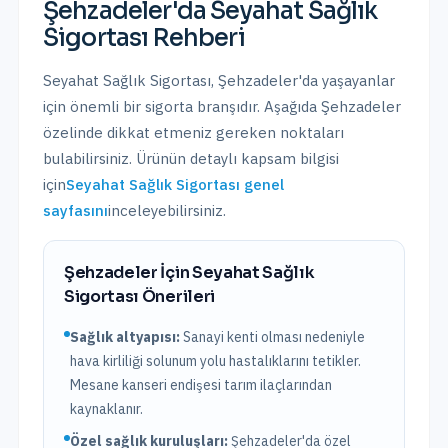
Şehzadeler
'da
Seyahat Sağlık
Sigortası
Rehberi
Seyahat Sağlık Sigortası
,
Şehzadeler
'da yaşayanlar
için önemli bir sigorta branşıdır. Aşağıda
Şehzadeler
özelinde dikkat etmeniz gereken noktaları
bulabilirsiniz. Ürünün detaylı kapsam bilgisi
için
Seyahat Sağlık Sigortası
genel
sayfasını
inceleyebilirsiniz.
Şehzadeler
İçin
Seyahat Sağlık
Sigortası
Önerileri
Sağlık altyapısı:
Sanayi kenti olması nedeniyle
hava kirliliği solunum yolu hastalıklarını tetikler.
Mesane kanseri endişesi tarım ilaçlarından
kaynaklanır.
Özel sağlık kuruluşları:
Şehzadeler
'da
özel