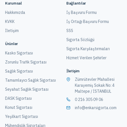
Kurumsal
Bağlantılar
Hakkımızda
İş Başvuru Formu
KVKK
İş Ortağı Başvuru Formu
İletişim
SSS
Sigorta Sözlüğü
Ürünler
Sigorta Karşılaştırmaları
Kasko Sigortası
Hizmet Verilen Şehirler
Zorunlu Trafik Sigortası
İletişim
Sağlık Sigortası
Zümrütevler Mahallesi
Tamamlayıcı Sağlık Sigortası
Karayemiş Sokak No: 4
Seyahat Sağlık Sigortası
Maltepe / İSTANBUL
DASK Sigortası
0 216 305 09 06
Konut Sigortası
info@enkarsigorta.com
Yeşilkart Sigortası
Mühendislik Sigortaları