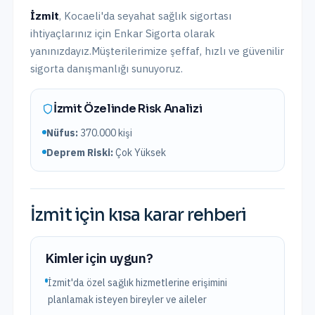
İzmit
,
Kocaeli
'da
seyahat sağlık sigortası
ihtiyaçlarınız için Enkar Sigorta olarak
yanınızdayız.
Müşterilerimize şeffaf, hızlı ve güvenilir
sigorta danışmanlığı sunuyoruz.
İzmit
Özelinde Risk Analizi
Nüfus:
370.000
kişi
Deprem Riski:
Çok Yüksek
İzmit
için kısa karar rehberi
Kimler için uygun?
İzmit'da özel sağlık hizmetlerine erişimini
planlamak isteyen bireyler ve aileler