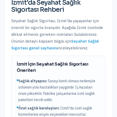
İzmit
'da
Seyahat Sağlık
Sigortası
Rehberi
Seyahat Sağlık Sigortası
,
İzmit
'da yaşayanlar için
önemli bir sigorta branşıdır. Aşağıda
İzmit
özelinde
dikkat etmeniz gereken noktaları bulabilirsiniz.
Ürünün detaylı kapsam bilgisi için
Seyahat Sağlık
Sigortası
genel sayfasını
inceleyebilirsiniz.
İzmit
İçin
Seyahat Sağlık Sigortası
Önerileri
Sağlık altyapısı:
Sanayi kenti olması nedeniyle
solunum yolu hastalıkları yaygındır. İş kazaları
oranı yüksektir. Fabrika çalışanlarına özel sağlık
paketleri tercih edilir.
Özel sağlık kuruluşları:
İzmit
'da
özel sağlık
hizmetlerine erişim seçenekleri mevcuttur.