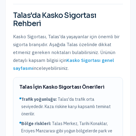
Talas
'da
Kasko Sigortası
Rehberi
Kasko Sigortası
,
Talas
'da yaşayanlar için önemli bir
sigorta branşıdır. Aşağıda
Talas
özelinde dikkat
etmeniz gereken noktaları bulabilirsiniz. Ürünün
detaylı kapsam bilgisi için
Kasko Sigortası
genel
sayfasını
inceleyebilirsiniz.
Talas
İçin
Kasko Sigortası
Önerileri
Trafik yoğunluğu:
Talas
'da trafik
orta
seviyededir. Kaza riskine karşı kapsamlı teminat
önerilir.
Bölge riskleri:
Talas Merkez, Tarihi Konaklar,
Erciyes Manzarası
gibi yoğun bölgelerde park ve