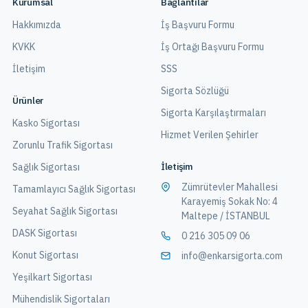
Kurumsal
Bağlantılar
Hakkımızda
İş Başvuru Formu
KVKK
İş Ortağı Başvuru Formu
İletişim
SSS
Sigorta Sözlüğü
Ürünler
Sigorta Karşılaştırmaları
Kasko Sigortası
Hizmet Verilen Şehirler
Zorunlu Trafik Sigortası
İletişim
Sağlık Sigortası
Zümrütevler Mahallesi
Tamamlayıcı Sağlık Sigortası
Karayemiş Sokak No: 4
Seyahat Sağlık Sigortası
Maltepe / İSTANBUL
DASK Sigortası
0 216 305 09 06
Konut Sigortası
info@enkarsigorta.com
Yeşilkart Sigortası
Mühendislik Sigortaları