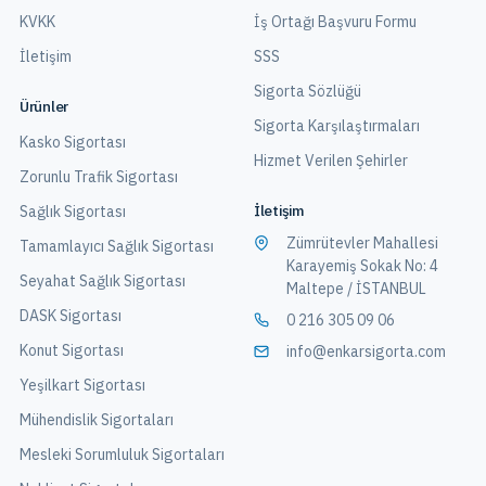
KVKK
İş Ortağı Başvuru Formu
İletişim
SSS
Sigorta Sözlüğü
Ürünler
Sigorta Karşılaştırmaları
Kasko Sigortası
Hizmet Verilen Şehirler
Zorunlu Trafik Sigortası
İletişim
Sağlık Sigortası
Zümrütevler Mahallesi
Tamamlayıcı Sağlık Sigortası
Karayemiş Sokak No: 4
Seyahat Sağlık Sigortası
Maltepe / İSTANBUL
DASK Sigortası
0 216 305 09 06
Konut Sigortası
info@enkarsigorta.com
Yeşilkart Sigortası
Mühendislik Sigortaları
Mesleki Sorumluluk Sigortaları