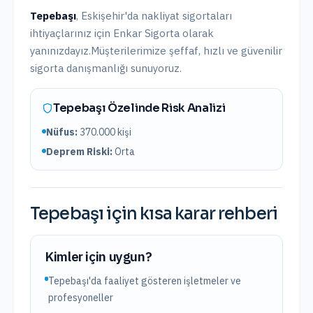
Tepebaşı
,
Eskişehir
'da
nakliyat sigortaları
ihtiyaçlarınız için Enkar Sigorta olarak
yanınızdayız.
Müşterilerimize şeffaf, hızlı ve güvenilir
sigorta danışmanlığı sunuyoruz.
Tepebaşı
Özelinde Risk Analizi
Nüfus:
370.000
kişi
Deprem Riski:
Orta
Tepebaşı
için kısa karar rehberi
Kimler için uygun?
Tepebaşı'da faaliyet gösteren işletmeler ve
profesyoneller