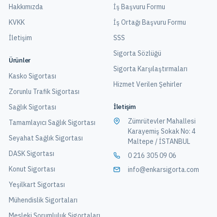
Hakkımızda
İş Başvuru Formu
KVKK
İş Ortağı Başvuru Formu
İletişim
SSS
Sigorta Sözlüğü
Ürünler
Sigorta Karşılaştırmaları
Kasko Sigortası
Hizmet Verilen Şehirler
Zorunlu Trafik Sigortası
İletişim
Sağlık Sigortası
Zümrütevler Mahallesi
Tamamlayıcı Sağlık Sigortası
Karayemiş Sokak No: 4
Seyahat Sağlık Sigortası
Maltepe / İSTANBUL
DASK Sigortası
0 216 305 09 06
Konut Sigortası
info@enkarsigorta.com
Yeşilkart Sigortası
Mühendislik Sigortaları
Mesleki Sorumluluk Sigortaları