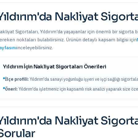
Yıldırım
'da
Nakliyat Sigorta
akliyat Sigortaları
,
Yıldırım
'da yaşayanlar için önemli bir sigorta 
ereken noktaları bulabilirsiniz. Ürünün detaylı kapsam bilgisi için
ayfasını
inceleyebilirsiniz.
Yıldırım
İçin
Nakliyat Sigortaları
Önerileri
İlçe profili:
Yıldırım'da sanayi yoğunluğu işyeri ve işçi sağlığı sigortalar
Öneri:
Yıldırım
'da işletmeniz için kapsamlı risk analizi yaparak size öz
Yıldırım
'da
Nakliyat Sigorta
Sorular