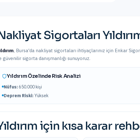
Nakliyat Sigortaları
Yıldırı
ıldırım
,
Bursa
'da
nakliyat sigortaları
ihtiyaçlarınız için Enkar Sigo
e güvenilir sigorta danışmanlığı sunuyoruz.
Yıldırım
Özelinde Risk Analizi
Nüfus:
650.000
kişi
Deprem Riski:
Yüksek
Yıldırım
için kısa karar rehb