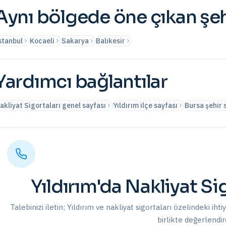
Aynı bölgede öne çıkan şeh
stanbul
Kocaeli
Sakarya
Balıkesir
Yardımcı bağlantılar
akliyat Sigortaları genel sayfası
Yıldırım ilçe sayfası
Bursa şehir 
Yıldırım
'da
Nakliyat Sig
Talebinizi iletin;
Yıldırım
ve
nakliyat sigortaları
özelindeki ihti
birlikte değerlendir