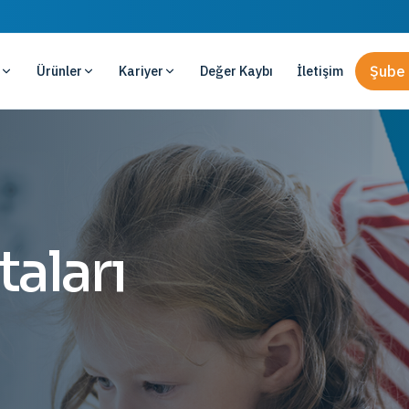
Ürünler
Kariyer
Değer Kaybı
İletişim
Şube 
taları