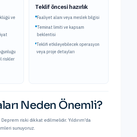
?
Teklif öncesi hazırlık
üklüğü ve
Faaliyet alanı veya meslek bilgisi
Teminat limiti ve kapsam
iyat
beklentisi
Teklifi etkileyebilecek operasyon
yoğunluğu
veya proje detayları
l riskler
ları
Neden Önemli?
r. Deprem riski dikkat edilmelidir.
Yıldırım
'da
ümleri sunuyoruz.