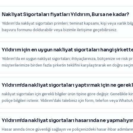
Nakliyat Sigortaları fiyatları Yıldırım, Bursa ne kadar?
Yıldırım'da nakliyat sigortaları primleri; teminat kapsamı, kişi veya varlık bilgi
başvuru formunu doldurabilir veya bizimle iletişime geçebilirsiniz.
Yıldırım için en uygun nakliyat sigortaları hangi şirkett
Yıldırım'da en uygun nakliyat sigortaları; ihtiyaçlarınıza, bütçenize ve risk pr
müşterilerimize birden fazla şirketin teklifini karşılaştırarak en doğru seç
Yıldırım'da nakliyat sigortaları yaptırmak için ne gerekl
nakliyat sigortaları için gerekli bilgiler ürün tipine göre değişir. Genellikle 
poliçe bilgileri istenir. Yıldırım'daki talebiniz için form, telefon veya Whats
Yıldırım'da nakliyat sigortaları hasarında ne yapmalıyı
Hasar anında önce güvenliği sağlayın ve poliçenizdeki hasar ihbar adımları