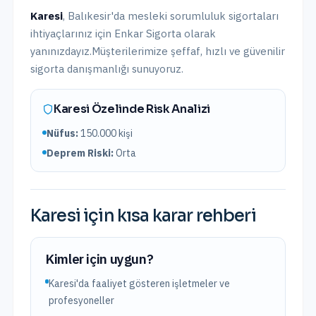
Karesi
,
Balıkesir
'da
mesleki sorumluluk sigortaları
ihtiyaçlarınız için Enkar Sigorta olarak
yanınızdayız.
Müşterilerimize şeffaf, hızlı ve güvenilir
sigorta danışmanlığı sunuyoruz.
Karesi
Özelinde Risk Analizi
Nüfus:
150.000
kişi
Deprem Riski:
Orta
Karesi
için kısa karar rehberi
Kimler için uygun?
Karesi'da faaliyet gösteren işletmeler ve
profesyoneller