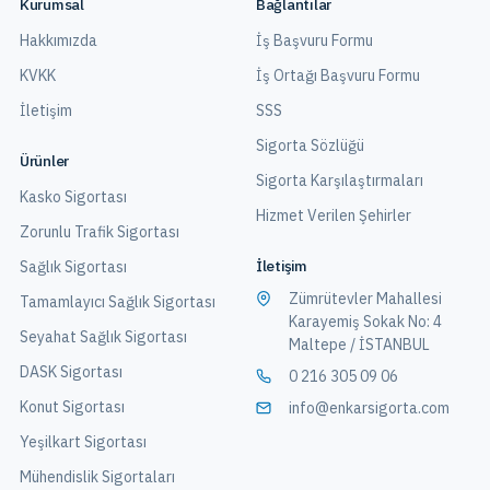
Kurumsal
Bağlantılar
Hakkımızda
İş Başvuru Formu
KVKK
İş Ortağı Başvuru Formu
İletişim
SSS
Sigorta Sözlüğü
Ürünler
Sigorta Karşılaştırmaları
Kasko Sigortası
Hizmet Verilen Şehirler
Zorunlu Trafik Sigortası
İletişim
Sağlık Sigortası
Zümrütevler Mahallesi
Tamamlayıcı Sağlık Sigortası
Karayemiş Sokak No: 4
Seyahat Sağlık Sigortası
Maltepe / İSTANBUL
DASK Sigortası
0 216 305 09 06
Konut Sigortası
info@enkarsigorta.com
Yeşilkart Sigortası
Mühendislik Sigortaları