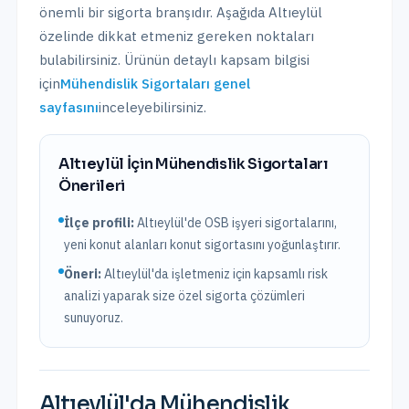
önemli bir sigorta branşıdır. Aşağıda
Altıeylül
özelinde dikkat etmeniz gereken noktaları
bulabilirsiniz. Ürünün detaylı kapsam bilgisi
için
Mühendislik Sigortaları
genel
sayfasını
inceleyebilirsiniz.
Altıeylül
İçin
Mühendislik Sigortaları
Önerileri
İlçe profili:
Altıeylül'de OSB işyeri sigortalarını,
yeni konut alanları konut sigortasını yoğunlaştırır.
Öneri:
Altıeylül
'da işletmeniz için kapsamlı risk
analizi yaparak size özel sigorta çözümleri
sunuyoruz.
Altıeylül
'da
Mühendislik