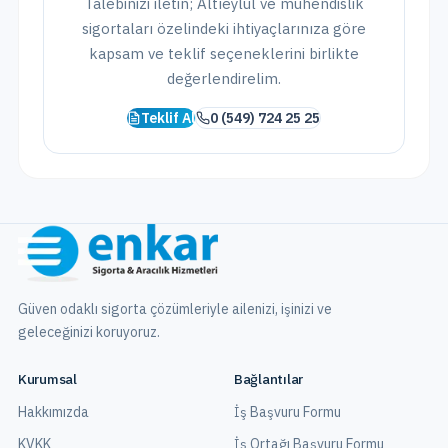
Talebinizi iletin;
Altıeylül
ve
mühendislik
sigortaları
özelindeki ihtiyaçlarınıza göre
kapsam ve teklif seçeneklerini birlikte
değerlendirelim.
Teklif Al
0 (549) 724 25 25
Güven odaklı sigorta çözümleriyle ailenizi, işinizi ve
geleceğinizi koruyoruz.
Kurumsal
Bağlantılar
Hakkımızda
İş Başvuru Formu
KVKK
İş Ortağı Başvuru Formu