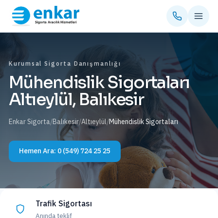
Kurumsal Sigorta Danışmanlığı
Mühendislik Sigortaları
Altıeylül, Balıkesir
Enkar Sigorta
/
Balıkesir
/
Altıeylül
/
Mühendislik Sigortaları
Hemen Ara:
0 (549) 724 25 25
Trafik Sigortası
Anında teklif