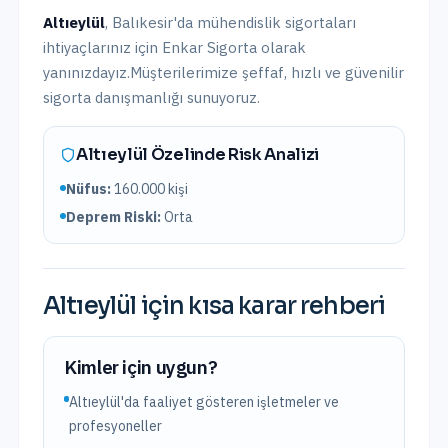
Altıeylül
,
Balıkesir
'da
mühendislik sigortaları
ihtiyaçlarınız için Enkar Sigorta olarak
yanınızdayız.
Müşterilerimize şeffaf, hızlı ve güvenilir
sigorta danışmanlığı sunuyoruz.
Altıeylül
Özelinde Risk Analizi
Nüfus:
160.000
kişi
Deprem Riski:
Orta
Altıeylül
için kısa karar rehberi
Kimler için uygun?
Altıeylül'da faaliyet gösteren işletmeler ve
profesyoneller