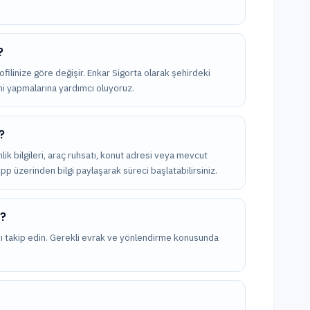
?
ofilinize göre değişir. Enkar Sigorta olarak şehirdeki
imi yapmalarına yardımcı oluyoruz.
?
imlik bilgileri, araç ruhsatı, konut adresi veya mevcut
App üzerinden bilgi paylaşarak süreci başlatabilirsiniz.
m?
nı takip edin. Gerekli evrak ve yönlendirme konusunda