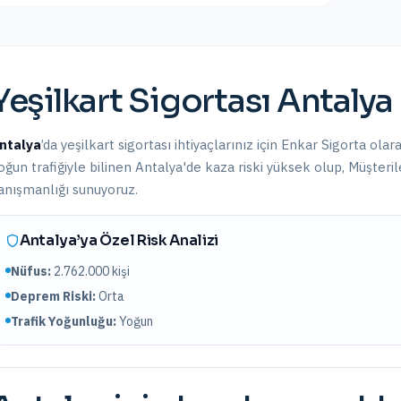
Yeşilkart Sigortası
Antalya
ntalya
’da
yeşilkart sigortası
ihtiyaçlarınız için Enkar Sigorta olar
oğun trafiğiyle bilinen Antalya'de kaza riski yüksek olup,
Müşterile
anışmanlığı sunuyoruz.
Antalya
’ya Özel Risk Analizi
Nüfus:
2.762.000
kişi
Deprem Riski:
Orta
Trafik Yoğunluğu:
Yoğun