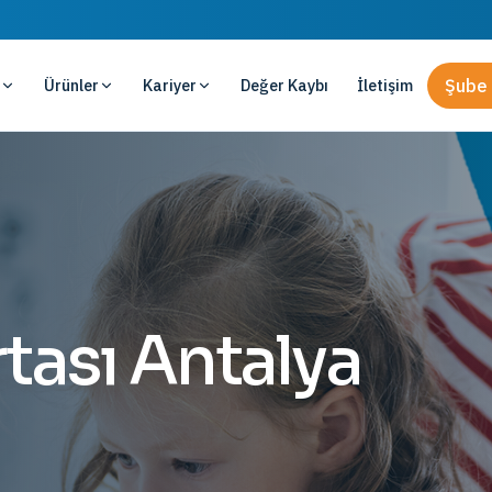
Ürünler
Kariyer
Değer Kaybı
İletişim
Şube 
rtası Antalya