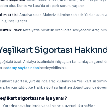
eden olur. Kundu ve Lara'da otopark sorunu yaşanır.
klim Etkisi:
Antalya sıcak Akdeniz iklimine sahiptir. Yazlar uzun ve
ün güneşli geçer.
ırsızlık Riski:
Antalya
’da hırsızlık oranı
orta
seviyededir. Araç hırs
Yeşilkart Sigortası
Hakkın
şağıdaki özet,
Antalya
özelindeki ihtiyaçları tamamlayan genel ür
yrıca
detay sayfasından
inceleyebilirsiniz.
eşilkart sigortası, yurt dışında araç kullanırken Yeşilkart sistemi
ararlar için ilgili ülke trafik sigortası limitleri doğrultusunda güve
eşilkart sigortası ne işe yarar?
Yurt dışı seyahatlerde yasal sigorta uygunluğu sağlar