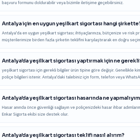
başvuru formunu doldurabilir veya bizimle iletişime geçebilirsiniz.
Antalya için en uygun yeşilkart sigortası hangi şirkette
Antalya'da en uygun yeşilkart sigortası; ihtiyaçlarınıza, bütçenize ve risk pr
müşterilerimize birden fazla şirketin teklifini karşılaştırarak en doğru seç
Antalya'da yeşilkart sigortası yaptırmak için ne gerekli
yeşilkart sigortası için gerekli bilgiler ürün tipine göre değişir. Genellikle k
poliçe bilgileri istenir. Antalya'daki talebiniz için form, telefon veya Whats
Antalya'da yeşilkart sigortası hasarında ne yapmalıyı
Hasar anında önce güvenliği sağlayın ve poliçenizdeki hasar ihbar adımları
Enkar Sigorta ekibi size destek olur.
Antalya'da yeşilkart sigortası teklifi nasıl alırım?