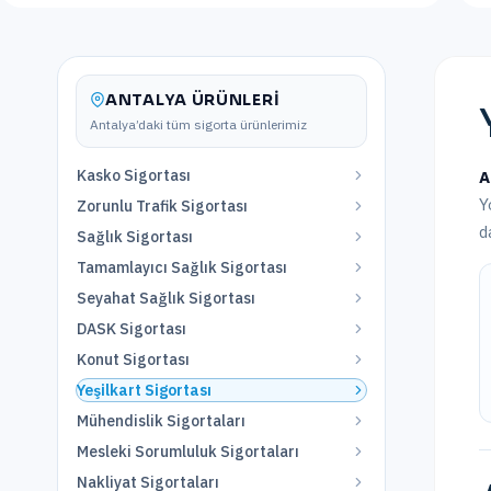
ANTALYA
ÜRÜNLERI
Antalya
’daki tüm sigorta ürünlerimiz
Kasko Sigortası
A
Y
Zorunlu Trafik Sigortası
d
Sağlık Sigortası
Tamamlayıcı Sağlık Sigortası
Seyahat Sağlık Sigortası
DASK Sigortası
Konut Sigortası
Yeşilkart Sigortası
Mühendislik Sigortaları
Mesleki Sorumluluk Sigortaları
Nakliyat Sigortaları