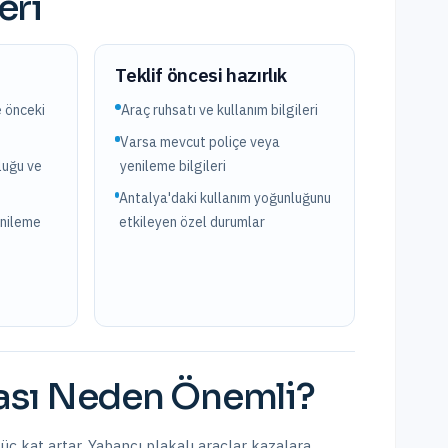
eri
?
Teklif öncesi hazırlık
e önceki
Araç ruhsatı ve kullanım bilgileri
Varsa mevcut poliçe veya
luğu ve
yenileme bilgileri
Antalya'daki kullanım yoğunluğunu
enileme
etkileyen özel durumlar
ası
Neden Önemli?
ç kat artar. Yabancı plakalı araçlar kazalara