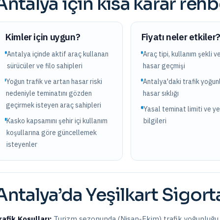
Antalya
için kısa karar rehb
Kimler için uygun?
Fiyatı neler etkiler
Antalya içinde aktif araç kullanan
Araç tipi, kullanım şekli v
sürücüler ve filo sahipleri
hasar geçmişi
Yoğun trafik ve artan hasar riski
Antalya'daki trafik yoğun
nedeniyle teminatını gözden
hasar sıklığı
geçirmek isteyen araç sahipleri
Yasal teminat limiti ve y
Kasko kapsamını şehir içi kullanım
bilgileri
koşullarına göre güncellemek
isteyenler
Antalya
’da
Yeşilkart Sigort
rafik Koşulları:
Turizm sezonunda (Nisan-Ekim) trafik yoğunluğu ü